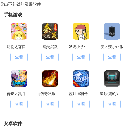
导出不花钱的录屏软件
手机游戏
动物之森口袋露营(PocketCamp)移动端安卓官方版
秦炎沉默
发现小学生常有的事游戏官方最新版
变大变小正版
查看
查看
查看
查看
传奇大乱斗原版
jjj传奇私服手游无广告版
蓝月福利传奇红包版
星际侦察兵K1手游直装版
查看
查看
查看
查看
安卓软件