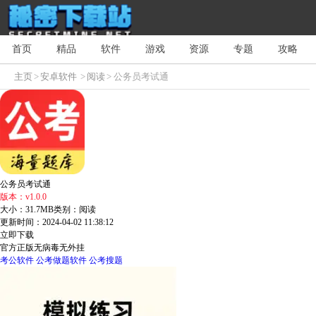
首页
精品
软件
游戏
资源
专题
攻略
主页
>
安卓软件
>
阅读
> 公务员考试通
公务员考试通
版本：v1.0.0
大小：31.7MB
类别：阅读
更新时间：2024-04-02 11:38:12
立即下载
官方正版
无病毒
无外挂
考公软件
公考做题软件
公考搜题