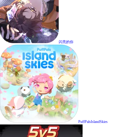
闪亮的你
PuffPalsIslandSkies