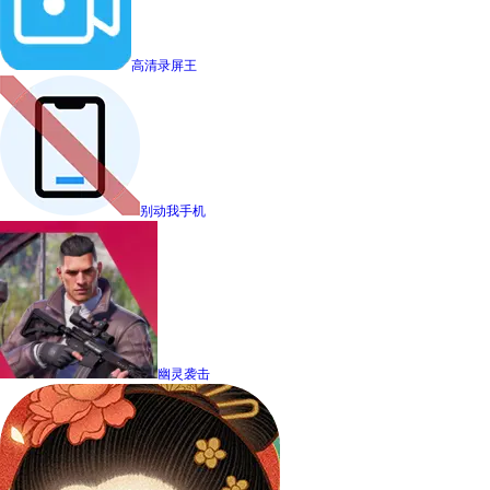
高清录屏王
别动我手机
幽灵袭击