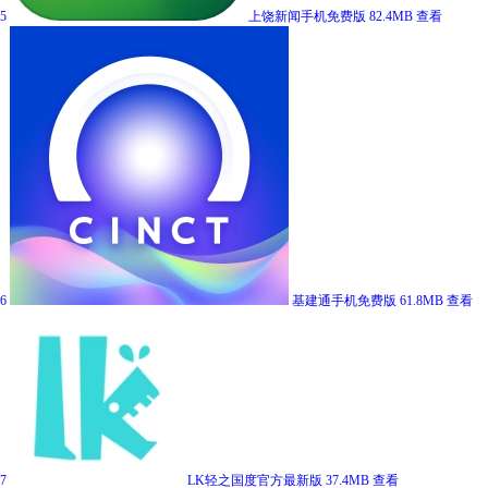
5
上饶新闻手机免费版
82.4MB
查看
6
基建通手机免费版
61.8MB
查看
7
LK轻之国度官方最新版
37.4MB
查看