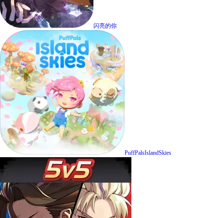
闪亮的你
PuffPalsIslandSkies