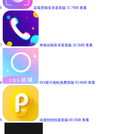
6
蓝莓剪辑安卓直装版
55.7MB
查看
7
来电动画安卓直装版
20.3MB
查看
8
INS胶片相机免费原版
95.0MB
查看
9
动漫拍拍拍直装版
69.5MB
查看