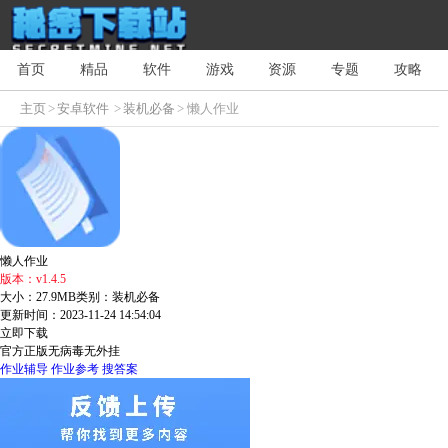
首页
精品
软件
游戏
资源
专题
攻略
主页
>
安卓软件
>
装机必备
> 懒人作业
懒人作业
版本：v1.4.5
大小：27.9MB
类别：装机必备
更新时间：2023-11-24 14:54:04
立即下载
官方正版
无病毒
无外挂
作业辅导
作业参考
搜答案