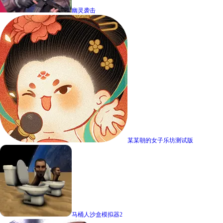
幽灵袭击
某某朝的女子乐坊测试版
马桶人沙盒模拟器2