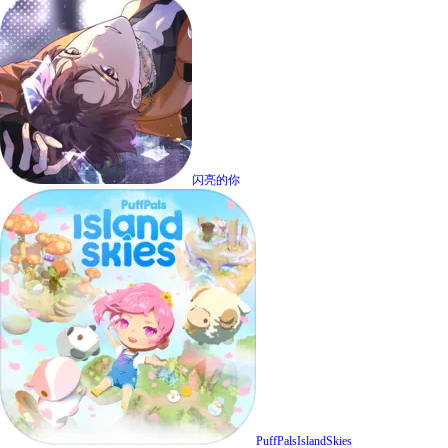
闪亮的你
PuffPalsIslandSkies