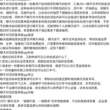
聊天对话回复神器是一款教用户如何跟异性聊天的软件，汇集20w+聊天话术内容提供
给你进行使用，还将各种话术内容进行不同阶段的区分，其中有：开场搭讪、初聊互
动、感情升温、见面约会等，让你在任何场景下都能给出满意的答复，从而来获取对
方的好感，同时对于聊天对方所发送的消息内容可以在线进行复制来寻找对应的答
复；聊天对话回复神器内拥有多种真实的聊天案例内容提供给你进行进行查看，手把
手的教你如何跟异性进行聊天互动，还能增添个人的聊天技巧，让你在聊天过程中获
取到对方的好感，有需要的用户就赶紧来下载体验吧。
聊天对话回复神器app描述
解决尬聊场景的恋爱话术聊天神器， 聊天技巧，聊天话术提供给你，帮你快速追男
神、女神，海量热门话术免费提供，只需要简单复制就能直接使用，话术都是经过精
心验证和实验的，随时随地轻松聊天​，赶快下载吧！
聊天对话回复神器app特色
1.搜的过程非常快，几秒钟就可以让你知道说什么了。
2.把别人的话在这里查的话，就能知道其他方面的意思喔。
3.很多的一些案例分析都可以满满的阅读，都是可以让自己受益很多的。
4.一些有趣的经典土味情话也可以自己学习。
聊天对话回复神器app亮点
每天提供各种恋爱案例可以学习，帮助自动回复恋爱时候的聊天回复等等。
各种情话的学习之外，还能够学习到各种生活日常中的温暖话语，非常的舒适。
每个不会聊天的朋友必备，哄女朋友开心哄男孩子开心必备，还有自动回复。
聊天对话回复神器app功能
搜索回复
20万+聊天话术，“尬聊不愁，一搜既有”话术智能搜索，不但回复精准答案，还会显
示相近答案，更多话题选择让你轻松解决尬聊。