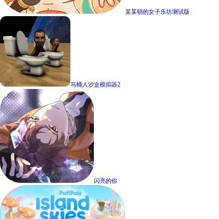
某某朝的女子乐坊测试版
马桶人沙盒模拟器2
闪亮的你