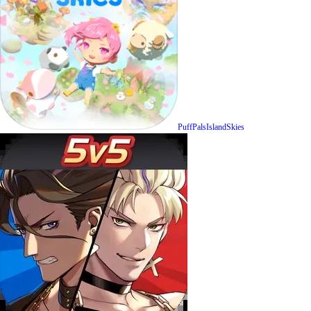
PuffPalsIslandSkies