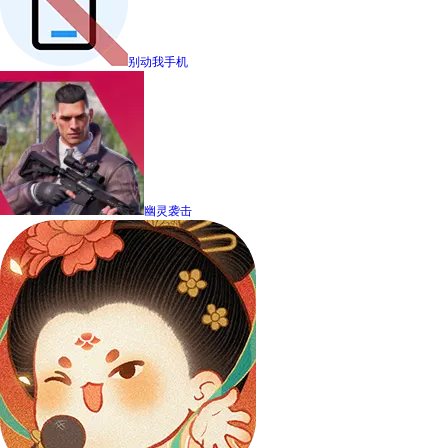
别动我手机
幽灵袭击