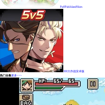
PuffPalsIslandSkies
300大作战安卓版
热门合集
更多>>>