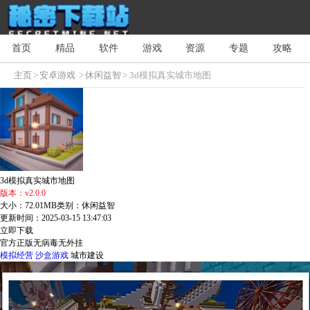
首页
精品
软件
游戏
资源
专题
攻略
主页
>
安卓游戏
>
休闲益智
> 3d模拟真实城市地图
3d模拟真实城市地图
版本：v2.0.0
大小：72.01MB
类别：休闲益智
更新时间：2025-03-15 13:47:03
立即下载
官方正版
无病毒
无外挂
模拟经营
沙盒游戏
城市建设