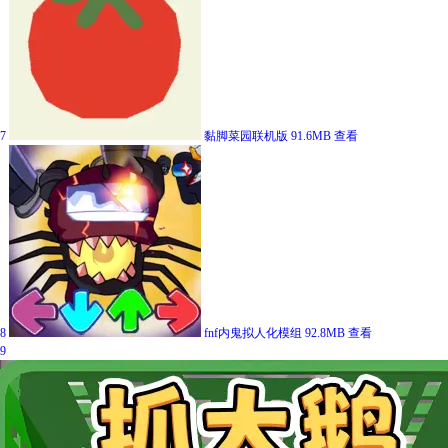
7
黏脚菜园联机版
91.6MB
查看
8
fnf内鬼拟人化模组
92.8MB
查看
9