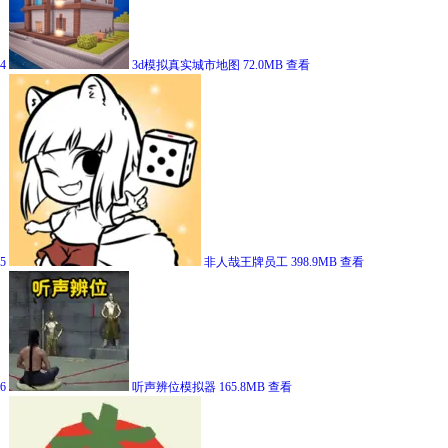
4
3d模拟真实城市地图
72.0MB
查看
5
非人哉王牌员工
398.9MB
查看
6
听声辨位模拟器
165.8MB
查看