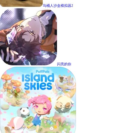
马桶人沙盒模拟器2
闪亮的你