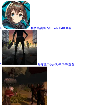
6
植物大战僵尸明日
417.0MB
查看
7
爆炸僵尸小分队
67.0MB
查看