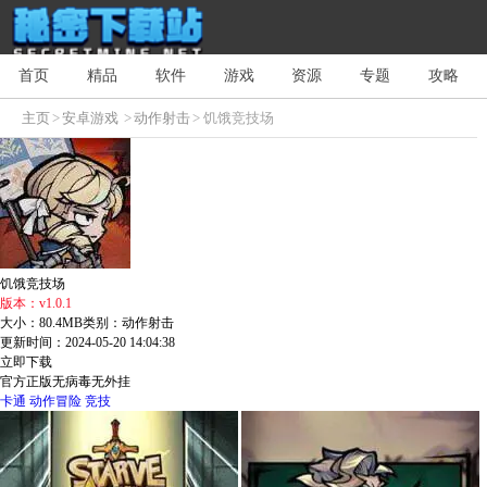
首页
精品
软件
游戏
资源
专题
攻略
主页
>
安卓游戏
>
动作射击
> 饥饿竞技场
饥饿竞技场
版本：v1.0.1
大小：80.4MB
类别：动作射击
更新时间：2024-05-20 14:04:38
立即下载
官方正版
无病毒
无外挂
卡通
动作冒险
竞技