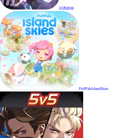
闪亮的你
PuffPalsIslandSkies