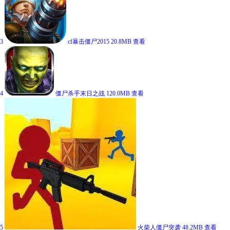
3
cf暴击僵尸2015
20.8MB
查看
4
僵尸杀手末日之战
120.0MB
查看
5
火柴人僵尸突袭
48.2MB
查看