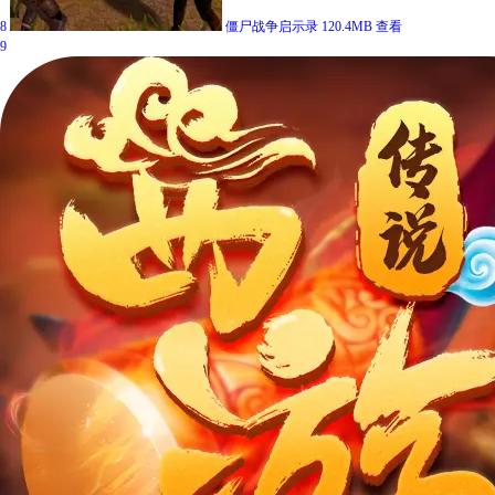
8
僵尸战争启示录
120.4MB
查看
9