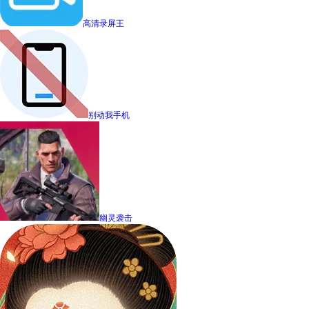
高清录屏王
别动我手机
幽灵袭击