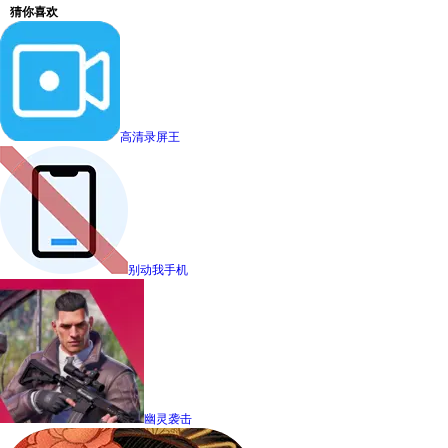
猜你喜欢
高清录屏王
别动我手机
幽灵袭击