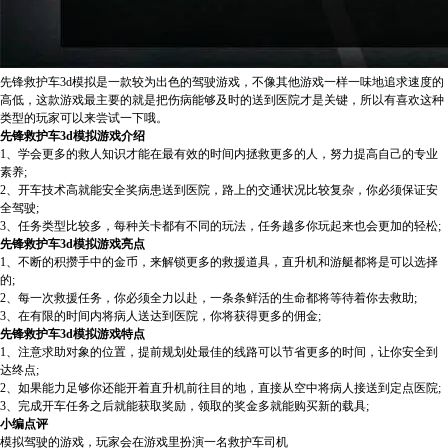
先锋救护车3d模拟是一款较为出色的驾驶游戏，不像其他游戏一样一味地追求速度的
高低，这款游戏最主要的就是把伤病能够及时的送到医院才是关键，所以有喜欢这种
类型的玩家可以来尝试一下哦。
先锋救护车3d模拟游戏介绍
1、学会更多的救人知识才能在最有效的时间内拯救更多的人，努力提高自己的专业
素养;
2、开车技术高就能安全奖病患送到医院，路上的交通状况比较复杂，你必须保证安
全驾驶;
3、任务类型比较多，每种关卡都有不同的玩法，任务越多你玩起来也会更加的轻松;
先锋救护车3d模拟游戏亮点
1、不断的积攒手中的金币，来解锁更多的救援道具，直升机和游艇都将是可以选择
的;
2、每一次救援任务，你必须全力以赴，一条条鲜活的生命都将等待着你去救助;
3、在有限的时间内将病人送达到医院，你将获得更多的佣金;
先锋救护车3d模拟游戏特点
1、注意求助对象的位置，提前规划处最佳的线路可以节省更多的时间，让你安全到
达终点;
2、如果能力足够你还能开着直升机前往目的地，直接从空中将病人接送到定点医院;
3、完成开车任务之后就能获取奖励，领取的奖金多就能购买新的载具;
小编点评
模拟驾驶的游戏，玩家会在游戏里扮演一名救护车司机