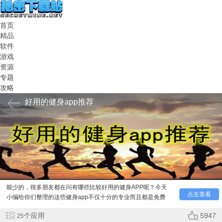
首页
精品
软件
游戏
资源
专题
攻略
好用的健身app推荐
【
好用的健身app
推荐】跑步健身是我们日常生活中必不
能少的，很多朋友都在问有哪些比较好用的健身APP呢？今天
小编给你们整理的这些健身app不仅十分的专业而且都是免费
点击查看
的，能够帮助你定制属于你的健身计划，还能监督你是否每日
完成目标，平台上还有很多的健身达人分享的健身技巧，快来
个应用
5947
25
看看吧。