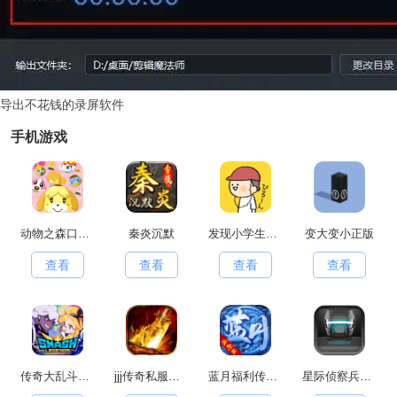
导出不花钱的录屏软件
手机游戏
动物之森口袋露营(PocketCamp)移动端安卓官方版
秦炎沉默
发现小学生常有的事游戏官方最新版
变大变小正版
查看
查看
查看
查看
传奇大乱斗原版
jjj传奇私服手游无广告版
蓝月福利传奇红包版
星际侦察兵K1手游直装版