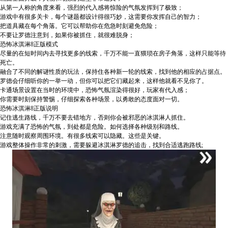
从第一人称的角度来看，强烈的代入感将惊险的气氛发挥到了极致；
游戏中有很多关卡，每个谜题都设计得很巧妙，这需要你发挥自己的智力；
把道具藏在每个角落。它可以帮助你在危急时刻避免危险；
不要让罗德注意到，如果你被抓住，就很难脱身；
恐怖冰淇淋8正版模式
尽量的在短时间内去寻找更多的线索，千万不能一直猥琐在房子角落，这样只能等待
死亡。
融合了不同的解谜性质的玩法，保持住各种新一轮的线索，找到他的相应的占据点。
罗德会仔细听你的一举一动，但你可以把它们藏起来，这样他就看不见你了。
卡通场景设置在当时的环境中，恐怖气氛渲染得很好，玩家有代入感；
你需要时刻保持警惕，仔细探索各种场景，以勇敢的态度面对一切。
恐怖冰淇淋8正版说明
记住逃生路线，千万不要去错地方，否则你会被邪恶的冰淇淋人抓住。
游戏充满了恐怖的气氛，到处都是危险。如何选择各种级别和路线。
注意随时观察周围环境。有很多线索可以隐藏。这些是关键。
游戏整体操作非常的刺激，需要躲避冰淇淋罗德的追击，找到合适逃跑路线;