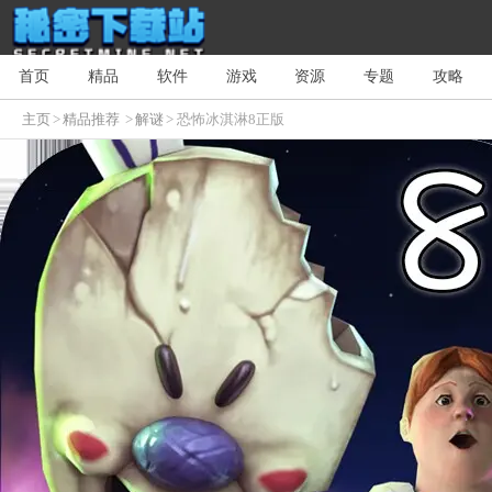
首页
精品
软件
游戏
资源
专题
攻略
主页
>
精品推荐
>
解谜
> 恐怖冰淇淋8正版