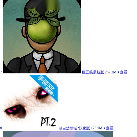
7
巨匠眼最新版
257.2MB
查看
8
超自然领域2汉化版
123.5MB
查看