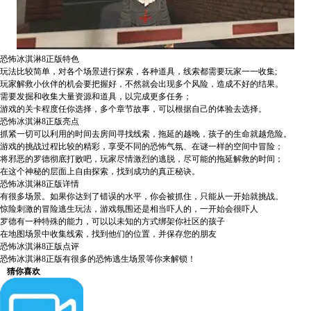
恐怖冰淇淋8正版特色
玩法比较简单，对各个场景进行探索，各种道具，线索都需要玩家一一收集;
玩家解救小伙伴的机会要把握好，不然就会出现多个风险，造成不好的结果。
需要发掘和收集大量资源和道具，以完成更多任务；
游戏的关卡程度任你选择，多个章节故事，可以根据自己的体验去选择。
恐怖冰淇淋8正版亮点
抓紧一切可以利用的时间去房间寻找线索，拖延的越晚，孩子的生命就越危险。
游戏的挑战过程比较的精彩，享受不同的恐怖气氛、在谜一样的空间中冒险；
将邪恶的罗德彻底打败吧，玩家尽情激烈的逃脱，尽可能的拖延解救的时间；
在这个神秘的层面上自由探索，找到成功的真正秘诀。
恐怖冰淇淋8正版详情
有很多场景。如果你达到了错误的水平，你会被抓住，只能从一开始就挑战。
惊险刺激的冒险逃生玩法，游戏氛围还是相当吓人的，一开始会很吓人
罗德有一种特殊的能力，可以以未知的方式绑架你社区的孩子
在地图场景中收集线索，找到他们的位置，并保存您的朋友
恐怖冰淇淋8正版点评
恐怖冰淇淋8正版有很多的恐怖逃生场景等你来解锁！
猜你喜欢