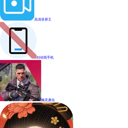
高清录屏王
别动我手机
幽灵袭击