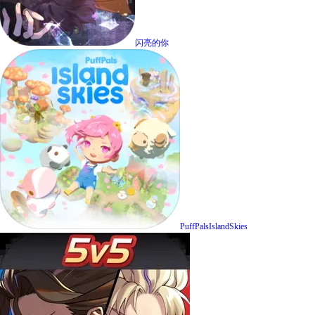
闪亮的你
PuffPalsIslandSkies