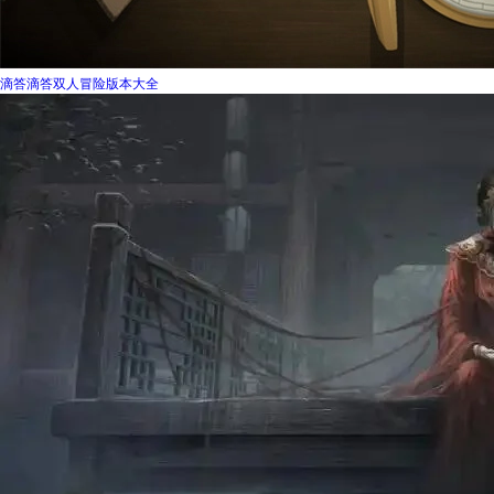
滴答滴答双人冒险版本大全