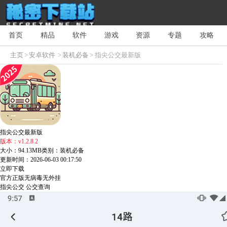
首页
精品
软件
游戏
资源
专题
攻略
主页
>
安卓软件
>
装机必备
> 指尖公交最新版
指尖公交最新版
版本：v1.2.8.2
大小：94.13MB
类别：装机必备
更新时间：2026-06-03 00:17:50
立即下载
官方正版
无病毒
无外挂
指尖公交
公交查询