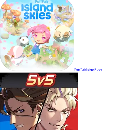
PuffPalsIslandSkies