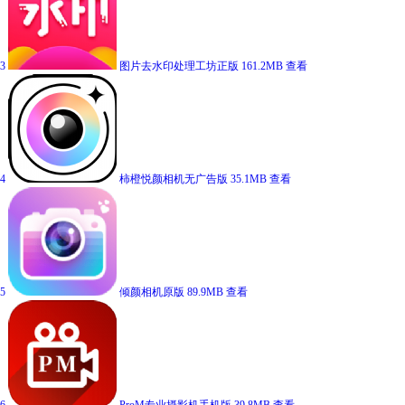
3
图片去水印处理工坊正版
161.2MB
查看
4
柿橙悦颜相机无广告版
35.1MB
查看
5
倾颜相机原版
89.9MB
查看
6
ProM专业摄影机手机版
39.8MB
查看