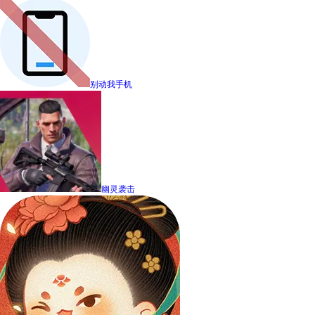
别动我手机
幽灵袭击