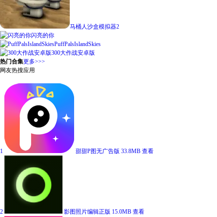
马桶人沙盒模拟器2
闪亮的你
PuffPalsIslandSkies
300大作战安卓版
热门合集
更多>>>
网友热搜应用
1
甜甜P图无广告版
33.8MB
查看
2
影图照片编辑正版
15.0MB
查看