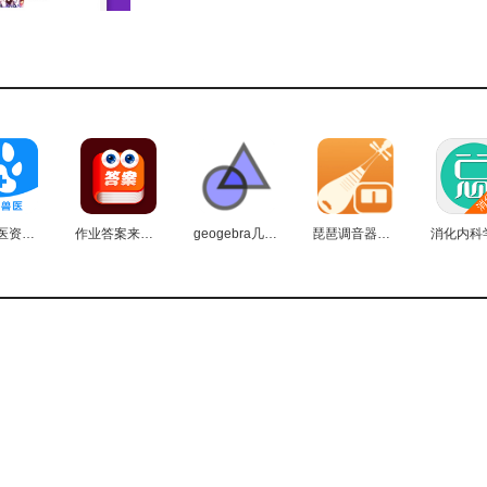
够第一时间阅读到的章节。
他漫画爱好者交流心得。
的漫画作品。
式，如护眼模式、夜间模式等。
执业兽医资格手机最新版
作业答案来了最新免费版
geogebra几何免费版
琵琶调音器拍节拍最新版
括图片格式和压缩包格式。
漫画推出了青少年模式，对不适宜内容的访问进行限制。
容能够在不同设备间保持一致，让用户可以随时更换设备，无缝
便捷的操作方式，受到了众多漫画爱好者的青睐与好评。用户