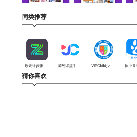
2.更新及时：软件会实时更新漫画作品，确保用户能
3.互动社区：用户可以在软件内参与漫画讨论，与其
同类推荐
4.搜索功能：强大的搜索功能帮助用户快速找到想看
软件特性
1.个性化阅读：用户可以根据自己的喜好调整阅读模
乐走计步赚钱软件最新免费版
简纯课堂手机免费版
VIPChild少儿国际班教学直装版
2.多种格式支持：软件支持多种漫画格式的阅读，包
猜你喜欢
3.青少年模式：为了守护未成年人的健康成长，嘿嘿
4.阅读记录与收藏同步：用户的阅读进度和收藏内
续阅读。
用户反馈
嘿嘿漫画以丰富的漫画资源、简洁清晰的界面设计和