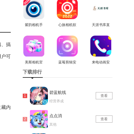
免费版
紫韵相机手
心旅相机软
天涯书库直
机版
查看
件安卓官方
查看
装版
查看
版
越、搞
用户可
美斯相机官
蓝莓剪辑安
来电动画安
方正版
查看
卓直装版
查看
卓直装版
查看
下载排行
碧蓝航线
查看
经营养成
收藏内
点点消
查看
其他