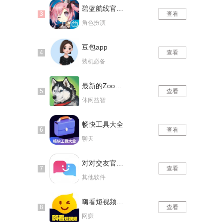
碧蓝航线官网版
查看
。
角色扮演
豆包app
查看
装机必备
最新的Zoom动物马仙踪林
查看
休闲益智
畅快工具大全
查看
聊天
对对交友官网版
查看
其他软件
嗨看短视频红包版
查看
网赚