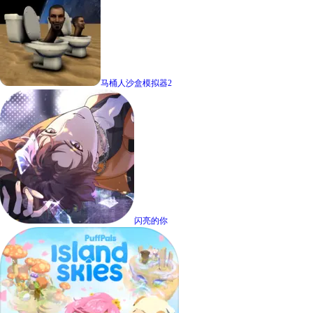
马桶人沙盒模拟器2
闪亮的你