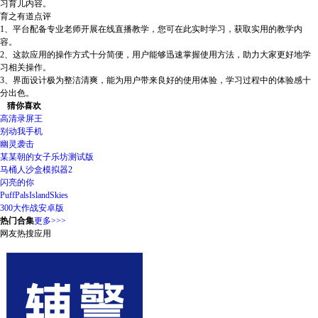
习育儿内容。
育之有道点评
1、平台配备专业老师开展在线直播教学，您可在此实时学习，获取实用的教学内
容。
2、这款应用的操作方式十分简便，用户能够迅速掌握使用方法，助力大家更好地学
习相关操作。
3、界面设计极为整洁清爽，能为用户带来良好的使用体验，学习过程中的体验感十
分出色。
猜你喜欢
高清录屏王
别动我手机
幽灵袭击
某某朝的女子乐坊测试版
马桶人沙盒模拟器2
闪亮的你
PuffPalsIslandSkies
300大作战安卓版
热门合集
更多>>>
网友热搜应用