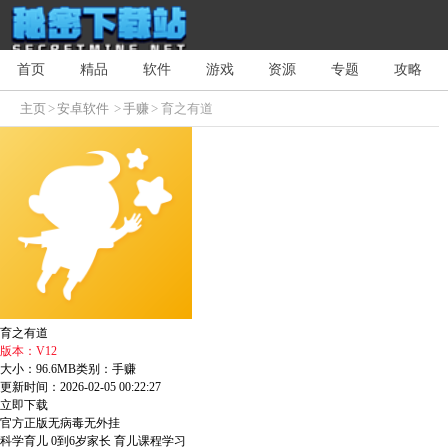
首页
精品
软件
游戏
资源
专题
攻略
主页
>
安卓软件
>
手赚
> 育之有道
育之有道
版本：V12
大小：96.6MB
类别：手赚
更新时间：2026-02-05 00:22:27
立即下载
官方正版
无病毒
无外挂
科学育儿
0到6岁家长
育儿课程学习