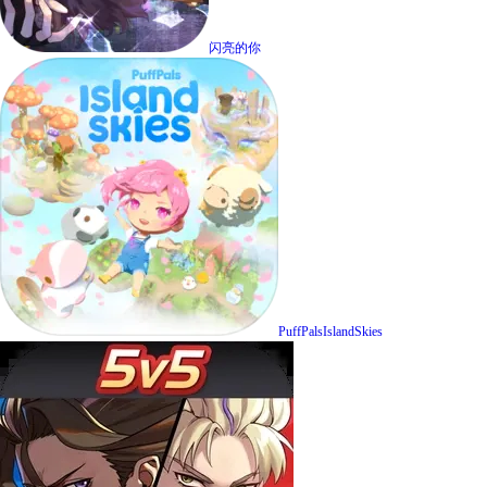
闪亮的你
PuffPalsIslandSkies