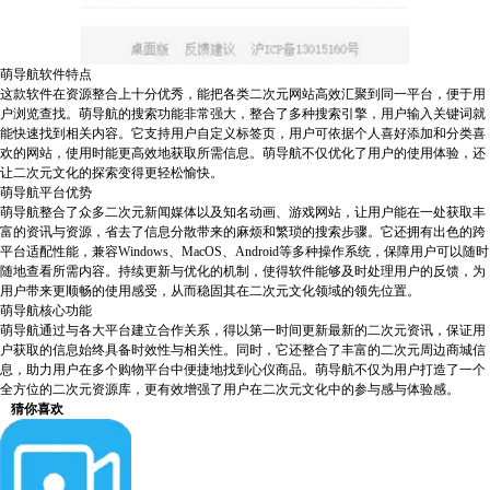
萌导航软件特点
这款软件在资源整合上十分优秀，能把各类二次元网站高效汇聚到同一平台，便于用
户浏览查找。萌导航的搜索功能非常强大，整合了多种搜索引擎，用户输入关键词就
能快速找到相关内容。它支持用户自定义标签页，用户可依据个人喜好添加和分类喜
欢的网站，使用时能更高效地获取所需信息。萌导航不仅优化了用户的使用体验，还
让二次元文化的探索变得更轻松愉快。
萌导航平台优势
萌导航整合了众多二次元新闻媒体以及知名动画、游戏网站，让用户能在一处获取丰
富的资讯与资源，省去了信息分散带来的麻烦和繁琐的搜索步骤。它还拥有出色的跨
平台适配性能，兼容Windows、MacOS、Android等多种操作系统，保障用户可以随时
随地查看所需内容。持续更新与优化的机制，使得软件能够及时处理用户的反馈，为
用户带来更顺畅的使用感受，从而稳固其在二次元文化领域的领先位置。
萌导航核心功能
萌导航通过与各大平台建立合作关系，得以第一时间更新最新的二次元资讯，保证用
户获取的信息始终具备时效性与相关性。同时，它还整合了丰富的二次元周边商城信
息，助力用户在多个购物平台中便捷地找到心仪商品。萌导航不仅为用户打造了一个
全方位的二次元资源库，更有效增强了用户在二次元文化中的参与感与体验感。
猜你喜欢