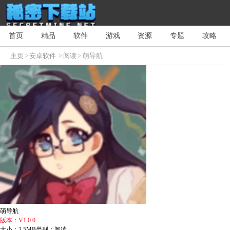
首页
精品
软件
游戏
资源
专题
攻略
主页
>
安卓软件
>
阅读
> 萌导航
萌导航
版本：V1.0.0
大小：2.5MB
类别：阅读