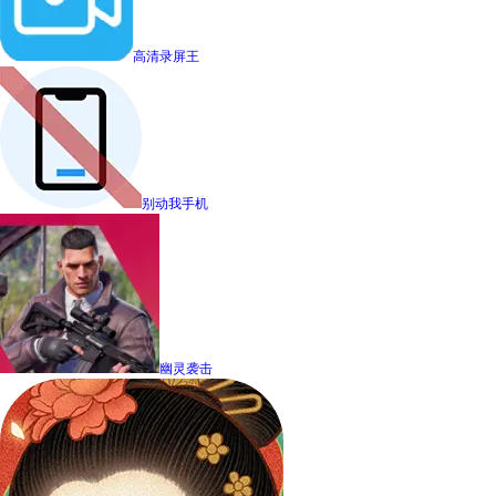
高清录屏王
别动我手机
幽灵袭击