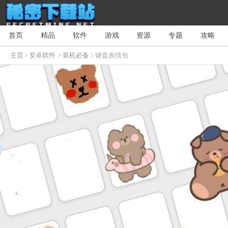
首页
精品
软件
游戏
资源
专题
攻略
主页
>
安卓软件
>
装机必备
> 键盘表情包