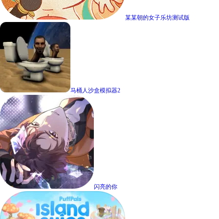
某某朝的女子乐坊测试版
马桶人沙盒模拟器2
闪亮的你