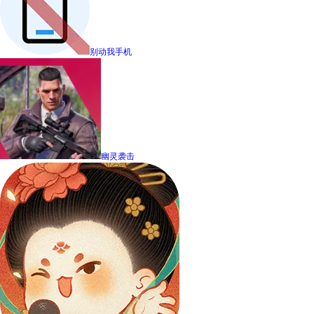
别动我手机
幽灵袭击