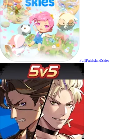
PuffPalsIslandSkies