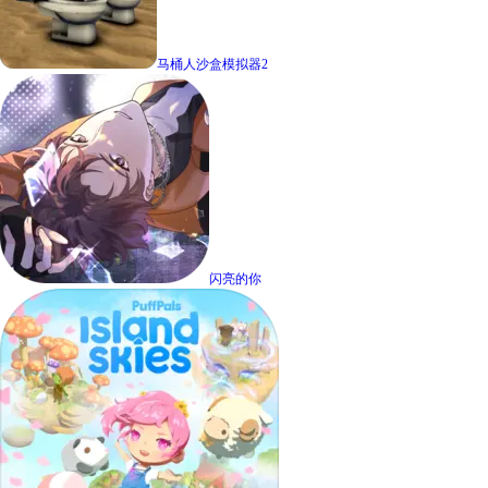
马桶人沙盒模拟器2
闪亮的你