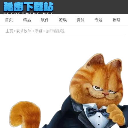
首页
精品
软件
游戏
资源
专题
攻略
主页
>
安卓软件
>
手赚
> 加菲猫影视