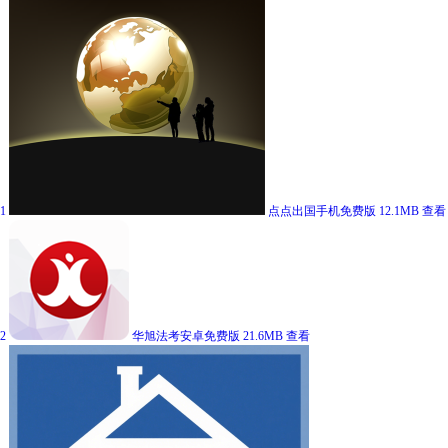
1
点点出国手机免费版
12.1MB
查看
2
华旭法考安卓免费版
21.6MB
查看