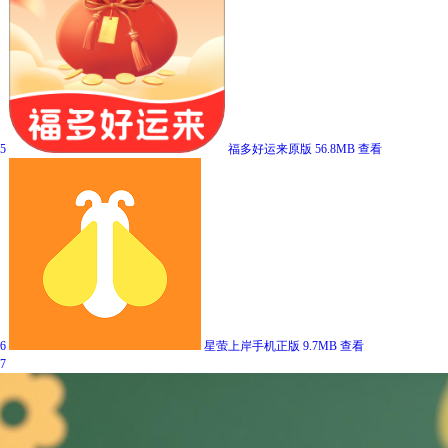
5
福多好运来原版
56.8MB
查看
6
星萤上岸手机正版
9.7MB
查看
7