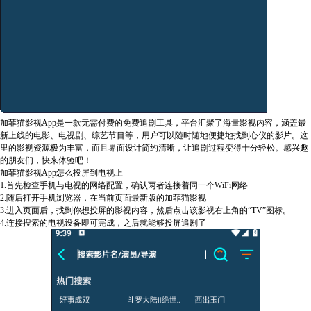
加菲猫影视App是一款无需付费的免费追剧工具，平台汇聚了海量影视内容，涵盖最
新上线的电影、电视剧、综艺节目等，用户可以随时随地便捷地找到心仪的影片。这
里的影视资源极为丰富，而且界面设计简约清晰，让追剧过程变得十分轻松。感兴趣
的朋友们，快来体验吧！
加菲猫影视App怎么投屏到电视上
1.首先检查手机与电视的网络配置，确认两者连接着同一个WiFi网络
2.随后打开手机浏览器，在当前页面最新版的加菲猫影视
3.进入页面后，找到你想投屏的影视内容，然后点击该影视右上角的“TV”图标。
4.连接搜索的电视设备即可完成，之后就能够投屏追剧了