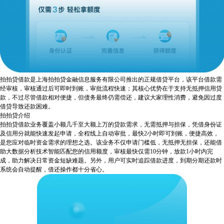
拍拍贷借款是上海拍拍贷金融信息服务有限公司推出的正规借贷平台，该平台借款需
经审核，审核通过后可即时到账，审批流程快速；其核心优势在于支持无抵押信用贷
款，不过尽管借款相对便捷，但债务最终仍需偿还，建议大家理性消费，避免因过度
借贷导致还款困难。
拍拍贷介绍
拍拍贷借款业务覆盖小额几千至大额上万的贷款需求，无需抵押与担保，凭借身份证
及信用分就能快速发起申请，全程线上自动审批，最快2小时即可到账，便捷高效，
是您应对临时资金需求的理想之选。该业务不仅申请门槛低，无抵押无担保，还能借
助大数据分析技术智能匹配您的信用额度，审核最快仅需10分钟，放款1小时内完
成，助力解决日常资金短缺难题。另外，用户可实时追踪借款进度，到期分期还款时
系统会自动提醒，借还操作都十分省心。