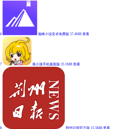
6
巅峰小说安卓免费版
57.4MB
查看
7
视小漫手机最新版
35.1MB
查看
8
荆州日报官方版
15.5MB
查看