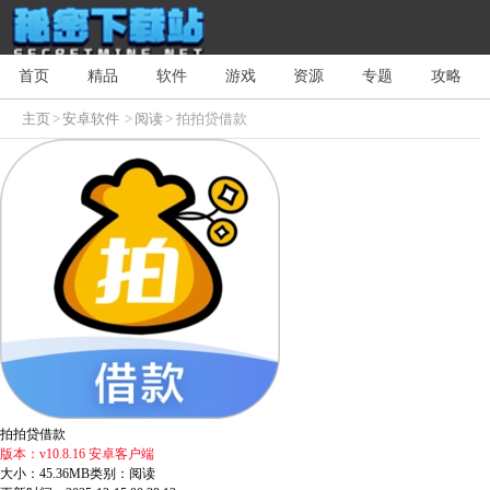
首页
精品
软件
游戏
资源
专题
攻略
主页
>
安卓软件
>
阅读
> 拍拍贷借款
拍拍贷借款
版本：v10.8.16 安卓客户端
大小：45.36MB
类别：阅读