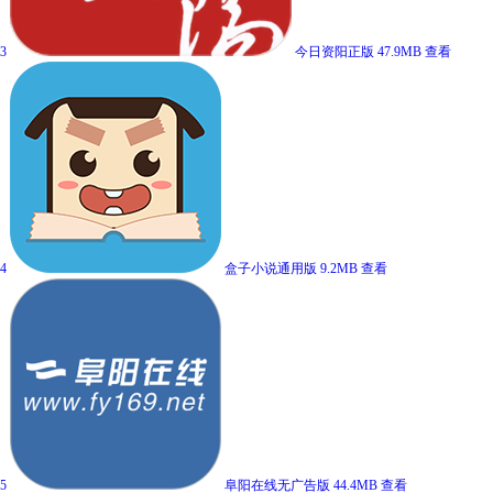
3
今日资阳正版
47.9MB
查看
4
盒子小说通用版
9.2MB
查看
5
阜阳在线无广告版
44.4MB
查看