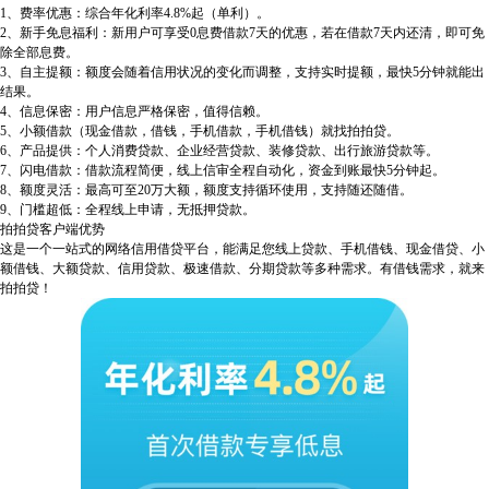
1、费率优惠：综合年化利率4.8%起（单利）。
2、新手免息福利：新用户可享受0息费借款7天的优惠，若在借款7天内还清，即可免
除全部息费。
3、自主提额：额度会随着信用状况的变化而调整，支持实时提额，最快5分钟就能出
结果。
4、信息保密：用户信息严格保密，值得信赖。
5、小额借款（现金借款，借钱，手机借款，手机借钱）就找拍拍贷。
6、产品提供：个人消费贷款、企业经营贷款、装修贷款、出行旅游贷款等。
7、闪电借款：借款流程简便，线上信审全程自动化，资金到账最快5分钟起。
8、额度灵活：最高可至20万大额，额度支持循环使用，支持随还随借。
9、门槛超低：全程线上申请，无抵押贷款。
拍拍贷客户端优势
这是一个一站式的网络信用借贷平台，能满足您线上贷款、手机借钱、现金借贷、小
额借钱、大额贷款、信用贷款、极速借款、分期贷款等多种需求。有借钱需求，就来
拍拍贷！