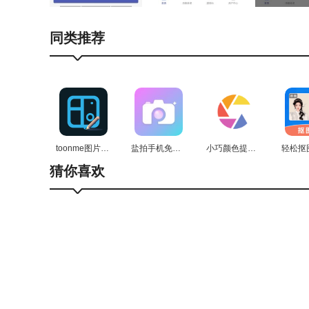
对物流订单进行全流程管理，涵盖接收、处理与分配
对车辆进行综合管理，涵盖车辆信息的登记、更新与
同类推荐
提示。
针对驾驶员群体的管理工作涵盖：为每位驾驶员创建
的标准开展工作表现评估，同时还配备了便于实时交
财务管理涵盖运费结算、成本核算、发票管理等一系
toonme图片编辑免费原版
盐拍手机免费版
小巧颜色提取最新免费版
猜你喜欢
【申骑优势】
提升效率：借助自动化与智能化的操作方式减少人工
通过合理调配各项资源，减少车辆空跑和不必要的等
提升透明度：通过实时数据共享，让客户、企业和司
企业可依据自身实际运营需求，对功能模块进行个性