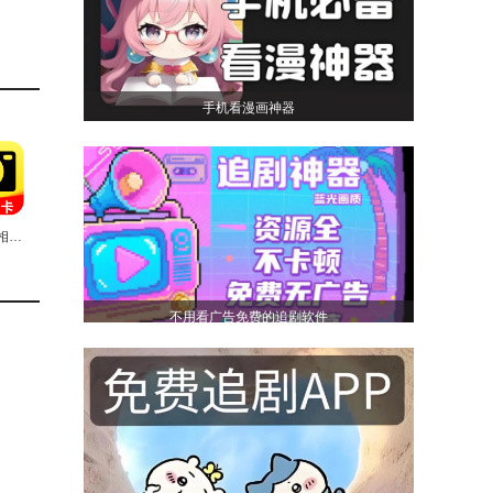
出预警
手机看漫画神器
据设定
今拍水印相机打卡安卓版
不用看广告免费的追剧软件