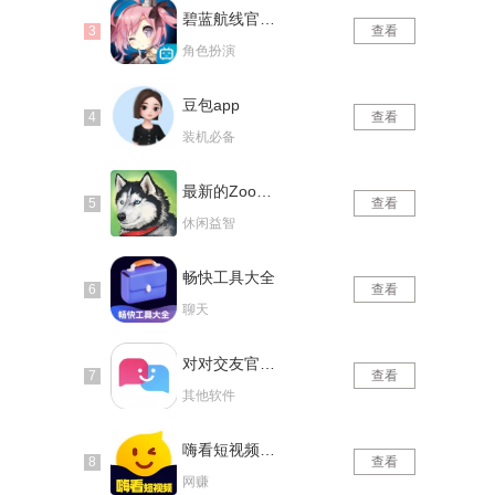
碧蓝航线官网版
查看
角色扮演
豆包app
查看
装机必备
最新的Zoom动物马仙踪林
查看
休闲益智
畅快工具大全
查看
聊天
对对交友官网版
查看
其他软件
嗨看短视频红包版
查看
网赚