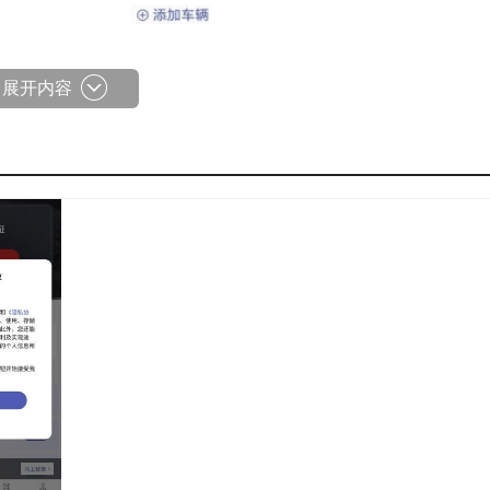
展开内容
配合适的运输方案，从而降低车辆空驶情况，提高整体运输效能
对车辆位置及货物状态进行实时更新，保障信息精准可靠。
可实时获取任务信息，完成运输情况反馈；管理人员则能借助
度。
满意度等维度的多样化数据报表，为企业的科学决策提供有力