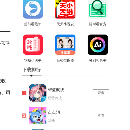
版
版
提前看最新
天天小说安
随时看官方
免费版
查看
卓直装版
查看
查看
版
多项功
软糖小说手
轻松抠图修
秒幻相机手
机最新版
查看
图王最新版
查看
机最新版
查看
下载排行
接收、
碧蓝航线
员、司
查看
经营养成
点点消
查看
其他