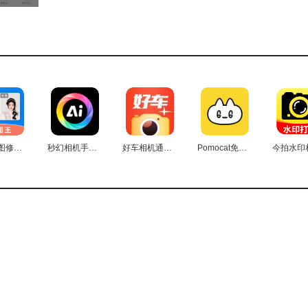
环节，同时具备整合不同渠道订单的能力。
调配，同时具备对车辆实时运行状态的监测能力，并能及时发
专属的信息记录档案，对其日常出勤情况进行统计与管理，依
流的线上互动渠道。
列财务相关功能。
轻松抠图修图王最新版
秒幻相机手机最新版
好车相机通用版
Pomocat免费原版
介入，能显著加快物流处理的速度并提升其准确性。
待时长，从而切实降低日常运营过程中的成本开支。
机三方信息互通透明，从而增强彼此的信任度。
化的配置与拓展，以适配不同场景下的业务运作。