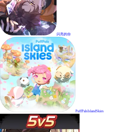
闪亮的你
PuffPalsIslandSkies