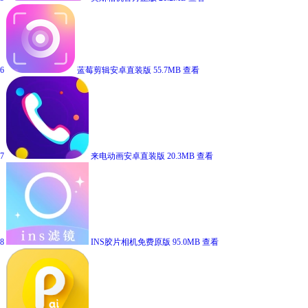
6
蓝莓剪辑安卓直装版
55.7MB
查看
7
来电动画安卓直装版
20.3MB
查看
8
INS胶片相机免费原版
95.0MB
查看