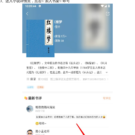
3、进入小说详情页，点击\\"加入书架\\"即可