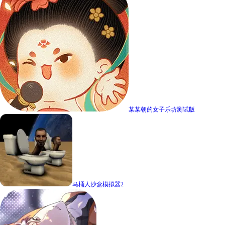
某某朝的女子乐坊测试版
马桶人沙盒模拟器2