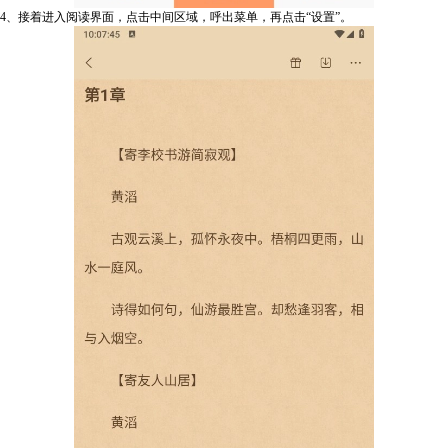
4、接着进入阅读界面，点击中间区域，呼出菜单，再点击“设置”。