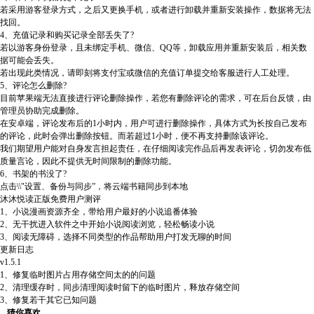
若采用游客登录方式，之后又更换手机，或者进行卸载并重新安装操作，数据将无法
找回。
4、充值记录和购买记录全部丢失了?
若以游客身份登录，且未绑定手机、微信、QQ等，卸载应用并重新安装后，相关数
据可能会丢失。
若出现此类情况，请即刻将支付宝或微信的充值订单提交给客服进行人工处理。
5、评论怎么删除?
目前苹果端无法直接进行评论删除操作，若您有删除评论的需求，可在后台反馈，由
管理员协助完成删除。
在安卓端，评论发布后的1小时内，用户可进行删除操作，具体方式为长按自己发布
的评论，此时会弹出删除按钮。而若超过1小时，便不再支持删除该评论。
我们期望用户能对自身发言担起责任，在仔细阅读完作品后再发表评论，切勿发布低
质量言论，因此不提供无时间限制的删除功能。
6、书架的书没了?
点击\\"设置、备份与同步”，将云端书籍同步到本地
沐沐悦读正版免费用户测评
1、小说漫画资源齐全，带给用户最好的小说追番体验
2、无干扰进入软件之中开始小说阅读浏览，轻松畅读小说
3、阅读无障碍，选择不同类型的作品帮助用户打发无聊的时间
更新日志
v1.5.1
1、修复临时图片占用存储空间太的的问题
2、清理缓存时，同步清理阅读时留下的临时图片，释放存储空间
3、修复若干其它已知问题
猜你喜欢