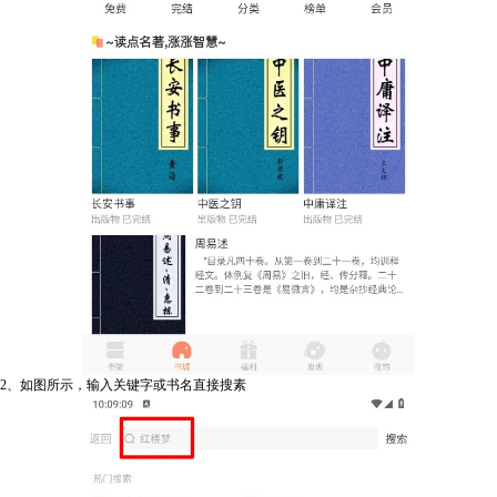
2、如图所示，输入关键字或书名直接搜素