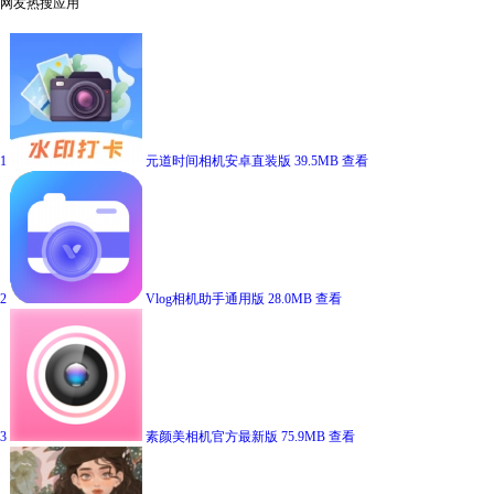
网友热搜应用
1
元道时间相机安卓直装版
39.5MB
查看
2
Vlog相机助手通用版
28.0MB
查看
3
素颜美相机官方最新版
75.9MB
查看