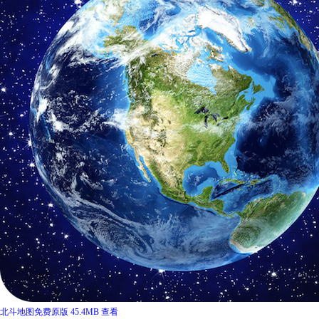
北斗地图免费原版
45.4MB
查看