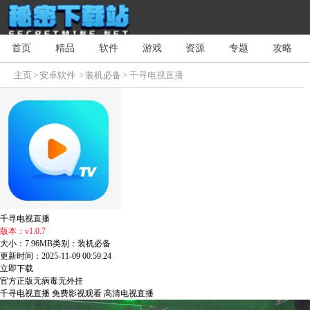
首页
精品
软件
游戏
资源
专题
攻略
主页
>
安卓软件
>
装机必备
> 千寻电视直播
千寻电视直播
版本：v1.0.7
大小：7.96MB
类别：装机必备
更新时间：2025-11-09 00:59:24
立即下载
官方正版
无病毒
无外挂
千寻电视直播
免费影视观看
高清电视直播