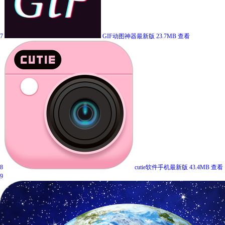
7
GIF动图神器最新版
23.7MB
查看
8
cutie软件手机最新版
43.4MB
查看
9