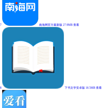
7
南海网官方最新版
27.9MB
查看
8
下书文学安卓版
18.5MB
查看