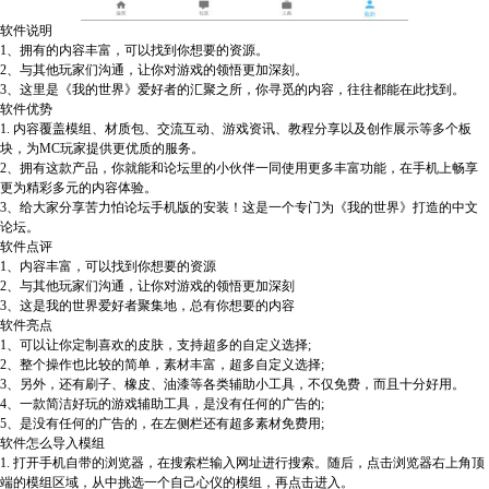
软件说明
1、拥有的内容丰富，可以找到你想要的资源。
2、与其他玩家们沟通，让你对游戏的领悟更加深刻。
3、这里是《我的世界》爱好者的汇聚之所，你寻觅的内容，往往都能在此找到。
软件优势
1. 内容覆盖模组、材质包、交流互动、游戏资讯、教程分享以及创作展示等多个板
块，为MC玩家提供更优质的服务。
2、拥有这款产品，你就能和论坛里的小伙伴一同使用更多丰富功能，在手机上畅享
更为精彩多元的内容体验。
3、给大家分享苦力怕论坛手机版的安装！这是一个专门为《我的世界》打造的中文
论坛。
软件点评
1、内容丰富，可以找到你想要的资源
2、与其他玩家们沟通，让你对游戏的领悟更加深刻
3、这是我的世界爱好者聚集地，总有你想要的内容
软件亮点
1、可以让你定制喜欢的皮肤，支持超多的自定义选择;
2、整个操作也比较的简单，素材丰富，超多自定义选择;
3、另外，还有刷子、橡皮、油漆等各类辅助小工具，不仅免费，而且十分好用。
4、一款简洁好玩的游戏辅助工具，是没有任何的广告的;
5、是没有任何的广告的，在左侧栏还有超多素材免费用;
软件怎么导入模组
1. 打开手机自带的浏览器，在搜索栏输入网址进行搜索。随后，点击浏览器右上角顶
端的模组区域，从中挑选一个自己心仪的模组，再点击进入。