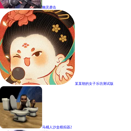
幽灵袭击
某某朝的女子乐坊测试版
马桶人沙盒模拟器2