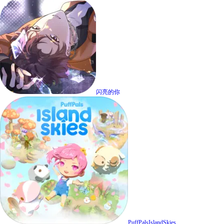
闪亮的你
PuffPalsIslandSkies