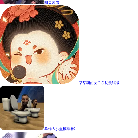
幽灵袭击
某某朝的女子乐坊测试版
马桶人沙盒模拟器2