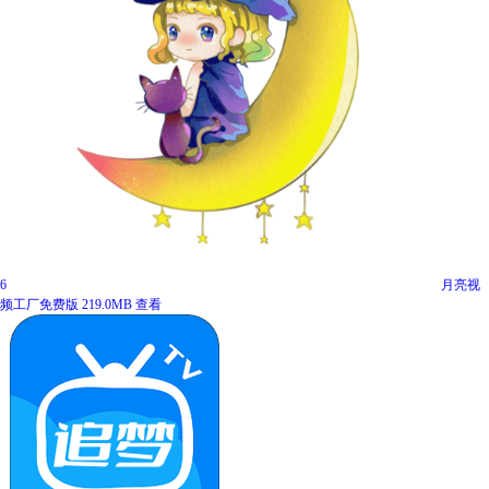
6
月亮视
频工厂免费版
219.0MB
查看