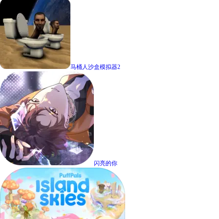
马桶人沙盒模拟器2
闪亮的你