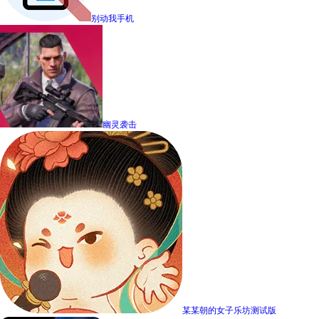
别动我手机
幽灵袭击
某某朝的女子乐坊测试版