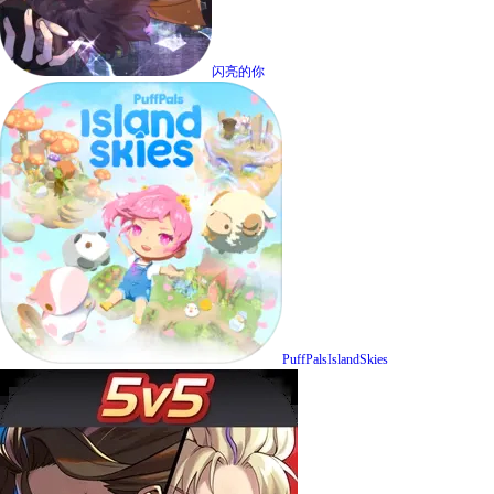
闪亮的你
PuffPalsIslandSkies