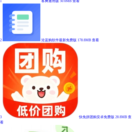
1
客爽通用版
50.0MB
查看
2
沧蓝购软件最新免费版
178.8MB
查看
3
快免拼团购安卓免费版
28.8MB
查
看