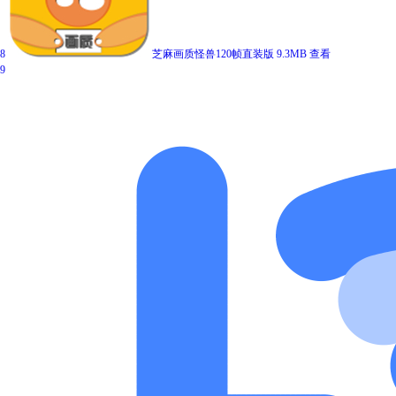
8
芝麻画质怪兽120帧直装版
9.3MB
查看
9