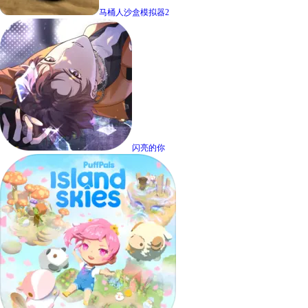
马桶人沙盒模拟器2
闪亮的你