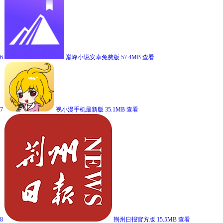
6
巅峰小说安卓免费版
57.4MB
查看
7
视小漫手机最新版
35.1MB
查看
8
荆州日报官方版
15.5MB
查看