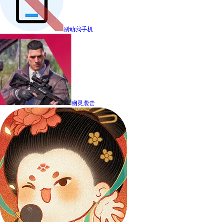
别动我手机
幽灵袭击