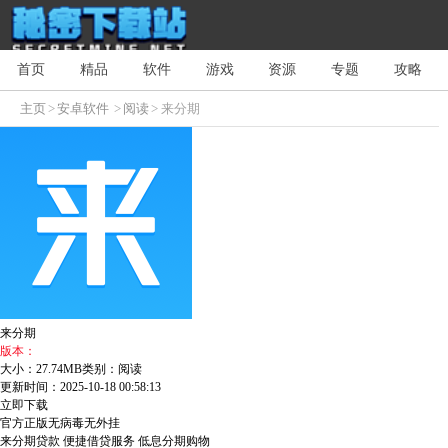
首页
精品
软件
游戏
资源
专题
攻略
主页
>
安卓软件
>
阅读
> 来分期
来分期
版本：
大小：27.74MB
类别：阅读
更新时间：2025-10-18 00:58:13
立即下载
官方正版
无病毒
无外挂
来分期贷款
便捷借贷服务
低息分期购物