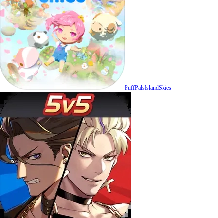
PuffPalsIslandSkies