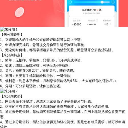
【来分期说明】
1、立即请输入的手机号和短信验证码就可以网上申请;
2、申请办理完成后，您可提交身份证件进行验证与审核。
3、无论何时何地，都能掌握诸多常用的借贷问题，助您避开众多借贷陷阱。
【来分期特点】
1、简单：无抵押、零担保，只需3步，1分钟完成申请;
2、极速：纯线上系统审核，可快至3分钟放款;
3、灵活：额度在500-20万，额度灵活，随你选择;
4、透明：只要有手机就能轻松贷款，一键借款;
5、低利息：利息水平极低，月利息最低能达到0.5% ，大大减轻你的还款压力。
6、分期：可分多期还款，让你边借边还。
【来分期优势】
1、网页页面干净整洁，系统为大家提高了许多关键环节问题;
2、这里的所有货物均经过认真细致的挑选与审核，大家可放心选购使用。
3、通过来分期借钱，每位顾客都能畅享品质分期商城，在网上就能把握众多资产优
惠。
4、通过来分期借钱，能让借款变得更加轻松简便。要是您有相关需求，就可以申请
贷款。