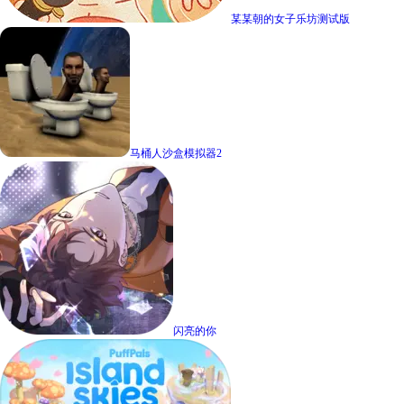
某某朝的女子乐坊测试版
马桶人沙盒模拟器2
闪亮的你