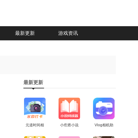
最新更新
游戏资讯
最新更新
元道时间相
小疙瘩小说
Vlog相机助
机安卓直装
查看
安卓官方版
查看
手通用版
查看