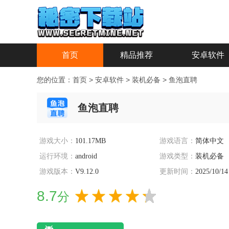
首页
精品推荐
安卓软件
您的位置：
首页
>
安卓软件
>
装机必备
>
鱼泡直聘
鱼泡直聘
游戏大小：
101.17MB
游戏语言：
简体中文
运行环境：
android
游戏类型：
装机必备
游戏版本：
V9.12.0
更新时间：
2025/10/14
8.7
分