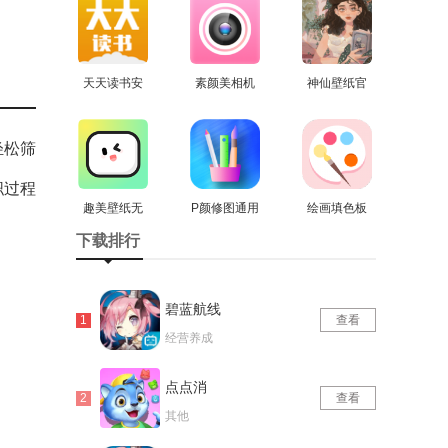
版
天天读书安
素颜美相机
神仙壁纸官
卓官方版
查看
官方最新版
查看
方版
查看
轻松筛
职过程
趣美壁纸无
P颜修图通用
绘画填色板
广告版
查看
查看
版
安卓版
查看
下载排行
碧蓝航线
查看
经营养成
点点消
查看
其他