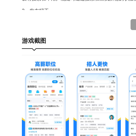
2、发布招工
若用户存在用人需求，可随时于软件上发布招工信息
3、职位推荐
游戏截图
软件能够为求职者推送大量职位，用户随时都能在线
4、发布找活
用户能够随时于软件上发布找工作任务的信息，静候
5、订阅好活
用户可在软件上订阅好活，开启订阅后，便能便捷获
6、联系客服
若用户在软件使用过程中碰到问题，可联系客服，以
软件特色