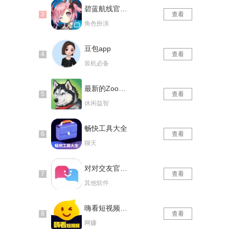
碧蓝航线官网版
查看
角色扮演
豆包app
查看
装机必备
最新的Zoom动物马仙踪林
查看
休闲益智
畅快工具大全
查看
聊天
对对交友官网版
查看
其他软件
嗨看短视频红包版
查看
网赚