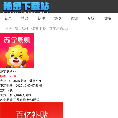
首页
精品
软件
游戏
资源
专题
攻略
主页
>
安卓软件
>
装机必备
> 苏宁易购app
苏宁易购app
版本：V8.0.2
大小：91.8MB
类别：装机必备
更新时间：2025-10-05 07:51:08
立即下载
官方正版
无病毒
无外挂
苏宁易购
正品保障
极速配送