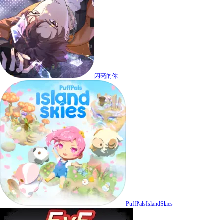
闪亮的你
PuffPalsIslandSkies