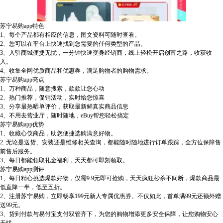
苏宁易购app
特色
1、每个产品都有相应的信息，图文资料可随时查看。
2、您可以在平台上快速找到您需要的任何类型的产品。
3、入驻商城便捷无忧，一分钟快速变身经销商，线上轻松开启创富之路，收获收
入。
4、收集全网优质商品和优惠券，满足购物者的购物需求。
苏宁易购app
亮点
1、万种商品，随意搜索，款款让您心动
2、热门推荐，促销活动，实时给您惊喜
3、分享最热晒单评价，获取最新鲜真实商品信息
4、不用去营业厅，随时随地，eBuy帮您轻松搞定
苏宁易购app
优势
1、收藏心仪商品，助您便捷选购满意好物。
2. 无论是送货、安装还是维修相关查询，都能随时随地进行订单跟踪，全方位保障售
前售后服务。
3、每日都能领取礼金福利，天天都可即刻领取。
苏宁易购app
测评
1、每日精心挑选爆款好物，仅需9.9元即可抢购，天天疯狂秒杀不间断，爆款商品最
低直降一半，低至五折。
2、注册苏宁易购，立即畅享199元新人专属优惠券。不仅如此，首单满99元还额外赠
送99元。
3、货到付款与易付宝支付双管齐下，为您的购物增添更多安全保障，让您购物安心