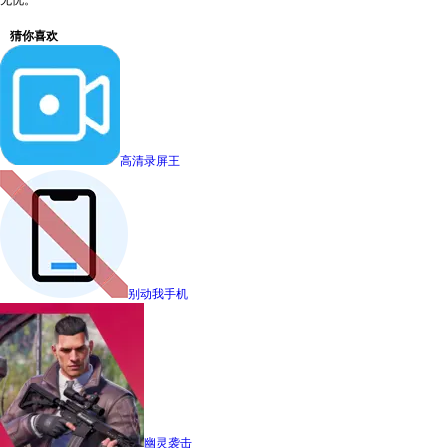
无忧。
猜你喜欢
高清录屏王
别动我手机
幽灵袭击