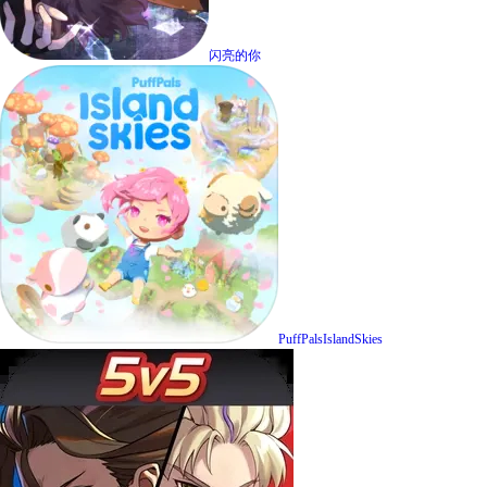
闪亮的你
PuffPalsIslandSkies