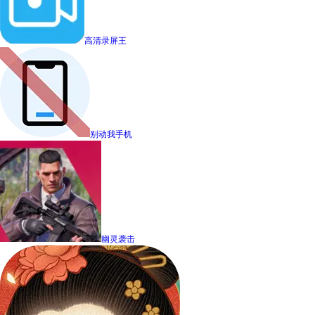
高清录屏王
别动我手机
幽灵袭击