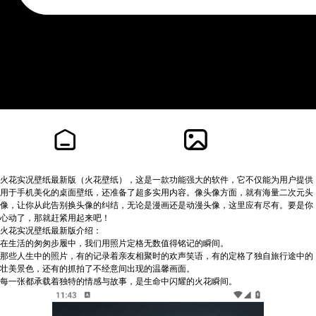
火花实况壁纸最新版（火花壁纸），这是一款功能强大的软件，它不仅能为用户提供
用于手机美化的桌面壁纸，还准备了超多实用内容。像头像方面，就有海量二次元头
像，让你从此告别换头像的纠结，无论是漫画还是动漫头像，这里应有尽有。要是你
心动了，那就赶紧用起来吧！
火花实况壁纸最新版介绍：
在生活的匆匆步履中，我们用照片定格无数值得铭记的瞬间。
那些人生中的照片，有的记录着亲友相聚时的欢声笑语，有的定格了独自旅行途中的
壮美景色，还有的抓拍了不经意间出现的温馨画面。
每一张都承载着独特的情感与故事，是生命中闪耀的火花瞬间。