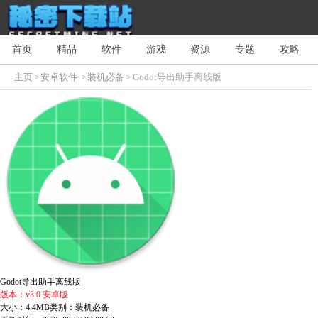
首页
精品
软件
游戏
资源
专题
攻略
主页
>
安卓软件
>
装机必备
> Godot导出助手离线版
Godot导出助手离线版
版本：v3.0 安卓版
大小：4.4MB
类别：装机必备