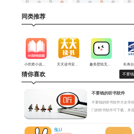
声阅听书常见问题
同类推荐
如何调整播放设置?
在播放界面，用户能够对播放速度、音量等参数进行
定在特定时间后，播放自动停止。
声阅听书如何书籍?
小疙瘩小说安卓官方版
天天读书安卓官方版
趣美壁纸无广告版
长寿台
猜你喜欢
大多数听书软件允许用户对书籍进行离线收听。用户
不要钱
情况下收听。
不要钱的听书软件
如何管理个人书架和书单?
不要钱的听书软件大全等
在个人中心或书架页面，用户能够查看自己已听过的
门的听书软件可下载，并
看看吧！
新的书单。
兔U
如何查看听书历史和进度?