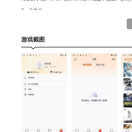
2、个性化
根据用户的播放记录推荐相关的有声书，提供个性化的
3、正版书源
游戏截图
声阅中所有书籍均为免费，用户可以放心阅读播放。
4、离线阅读
支持下载至本地，这样用户随时都能播放最新的小说
声阅听书使用教程
1、先在本站最新版本的声阅听书软件。
2、打开软件后，选择想听的内容。
3、在听书排行榜可以看到各种有声小说，历史等内
4、挑选想听的小说，点击后即可直接在线听书。