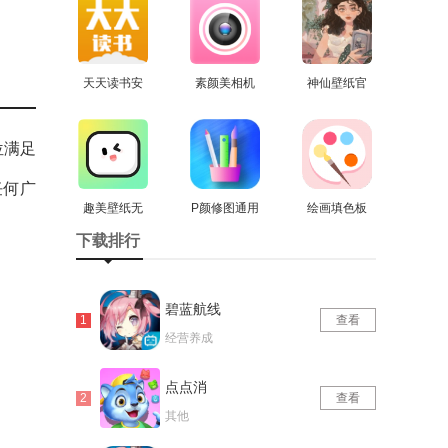
版
天天读书安
素颜美相机
神仙壁纸官
卓官方版
查看
官方最新版
查看
方版
查看
位满足
任何广
趣美壁纸无
P颜修图通用
绘画填色板
广告版
查看
查看
版
安卓版
查看
下载排行
碧蓝航线
查看
经营养成
点点消
查看
其他