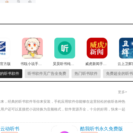
调整。不少听书软件还具备定时关闭的功能，借助此功能，用
官方版
书耽小说手机版
昊昊听书纯净版
威虎新闻手机最新版
可在书籍详情页点击相应按钮操作，完成后，该书籍就能在无
的听书软件
听书软件无广告全免费
热门听书软件
免费超全的听书
更多>
你来，经典的听书软件等你来安装，手机应用软件你能够在这里轻松的收听各种热
书籍以及收藏的书单。同时，用户可按需删除、收藏书单，或
且用户还可以直接把小说转换为音频格式，软件资源齐全，十分的好用，快来一起
云动听书
酷我听书永久免费版