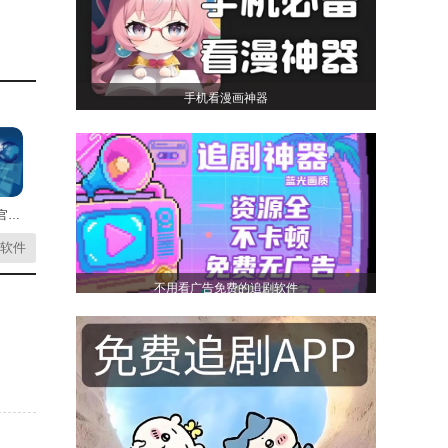
手机看漫画神器
户可设
云上卫辉官方正版
网络的
软件
不用看广告免费的追剧软件
者创建