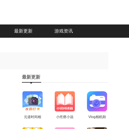
最新更新
游戏资讯
最新更新
元道时间相
小疙瘩小说
Vlog相机助
机安卓直装
查看
安卓官方版
查看
手通用版
查看