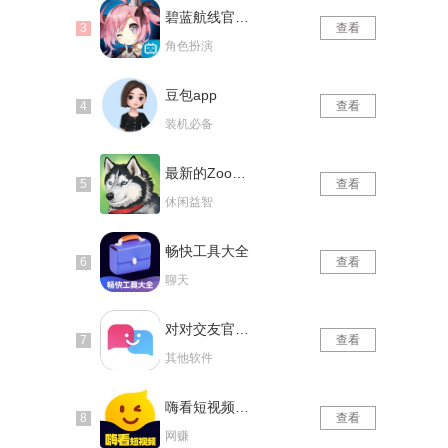
碧蓝航线官网版
查看
角色扮演
豆包app
查看
装机必备
最新的Zoom动物马仙踪林
查看
休闲益智
畅快工具大全
查看
聊天
对对交友官网版
查看
其他软件
嗨看短视频红包版
查看
网赚