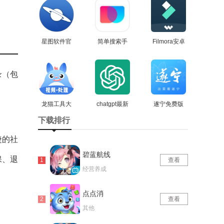
星图软件官
简单搜索手
Filmora安卓
方版
查看
机最新版
查看
免费版
查看
​（包
龙猫工具大
chatgpt最新
遂宁免费版
师原版
查看
查看
版
查看
下载排行
捷的社
碧蓝航线
保、退
查看
经营养成
点点消
查看
其他