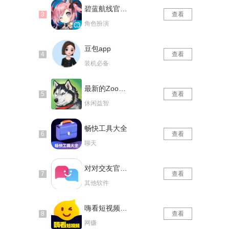
碧蓝航线官网版
查看
角色扮演
豆包app
查看
装机必备
最新的Zoom动物马仙踪林
查看
休闲益智
畅快工具大全
查看
聊天
对对交友官网版
查看
其他软件
嗨看短视频红包版
查看
网赚