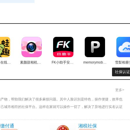
击个人认证，将脸部置于提示区域内，进行认证即可；
人员姓名、身份证号码即可认证。
认证。
蛙趣FM在线听免费原版
素颜甜相机手机最新版
FK小助手安卓直装版
memorymobile手机正版
得简单又快捷。
社保认证
智慧生活的代表。
更多>
的产物，帮助我们解决了很多麻烦问题。其中人脸识别是特色，操作便捷，效率也
自己城市相符的社保平台。这样在家就可以操作一切了，解决了异地进行实名认证
乡居民医保、灵活就业人员养老、灵活就业人员医保缴费等。
业务也提供了专门的渠道。如果你还没有下载的话，就来这里安装吧。
缴付通
湘税社保