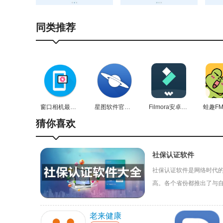
3、之后就实名认证成功了；
4、待遇认证，如是离退休人员本人手机注册，请点
同类推荐
5、如为他人认证，点击“为他人认证”，输入离退休
河南社保app特色
简单易学的认证方式，用摄像头轻轻一扫，即可完成
窗口相机最新免费版
星图软件官方版
Filmora安卓免费版
自助认证服务，省去繁琐的认证步骤，让办理社保变
猜你喜欢
再也不用排队等候，只需在家中就能办理社保，真是
河南社保app常见问题
社保认证软件
社保认证软件是网络时代
1、河南社保可以缴纳哪些社保费用？
高。各个省份都推出了与
目前可以缴纳城乡居民养老保险，后续将逐步开通城
的困难，对返乡人员办理
2、缴纳费用完成后，多久能够查询到缴费数据？
老来健康