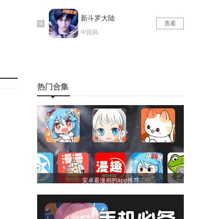
新斗罗大陆
查看
中国风
享(欢
热门合集
的卡组
新卡组
工具版
安卓看漫画的app推荐