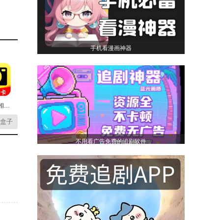
有什么
勾搭美
手机看漫画神器
名、签
今拍水印相机打卡安卓版
盒子
不用看广告免费的追剧软件