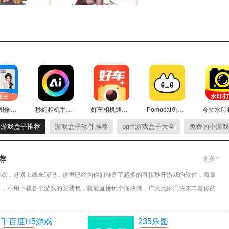
更有意思呢?炉石盒子app鼓励大伙儿一起来发动态，无论你
得无数吃瓜群众的喝彩与瞩目。(盒子君不会告诉你还能发消息
家致富的好地方，日日有比赛、天天有奖金!但不少玩家反馈报
了炉石盒子app，你可以随时随地报名、签到。
轻松抠图修图王最新版
秒幻相机手机最新版
好车相机通用版
Pomocat免费原版
的游戏盒子推荐
游戏盒子软件推荐
ogm游戏盒子大全
免费的小游戏
更多>
荐
游戏，赶紧上线来玩吧，这里已经为你们准备了超多的直接秒开游戏的软件，海量
了，不用下载各个游戏的安装包，就能直接玩个痛快哦，广大玩家们快来丰富你的
千百度H5游戏
235乐园