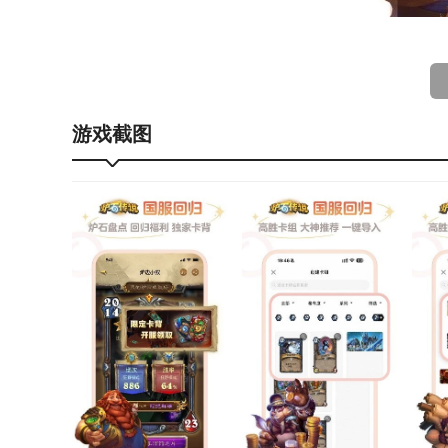
炉石盒子app特点
全面而及时的资讯
游戏截图
资讯板块分为精选和快讯两种。前者对应着深度、原
迎各位大神投稿：);而快讯则更贴近大众玩家的需求
攻略，都应有尽有。
国内最全最强大的卡组库
抄…不，借鉴卡组已经成为炉石玩家日常必不可少的
更新，玩家通过炉石盒子app不仅可以随时随地查看
在手机端中一键导入卡组。
有可能是最好玩的移动端炉石社区