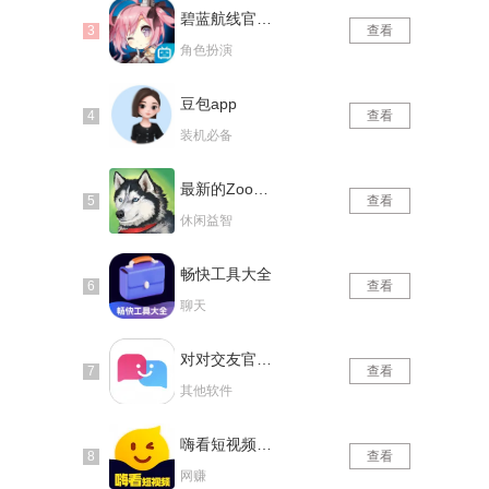
碧蓝航线官网版
查看
角色扮演
豆包app
查看
装机必备
最新的Zoom动物马仙踪林
查看
休闲益智
畅快工具大全
查看
聊天
对对交友官网版
查看
其他软件
嗨看短视频红包版
查看
网赚