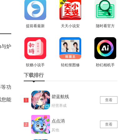
版
版
提前看最新
天天小说安
随时看官方
免费版
查看
卓直装版
查看
查看
版
p与炉
。
软糖小说手
轻松抠图修
秒幻相机手
机最新版
查看
图王最新版
查看
机最新版
查看
下载排行
等等功
碧蓝航线
愿您能
查看
经营养成
点点消
查看
其他