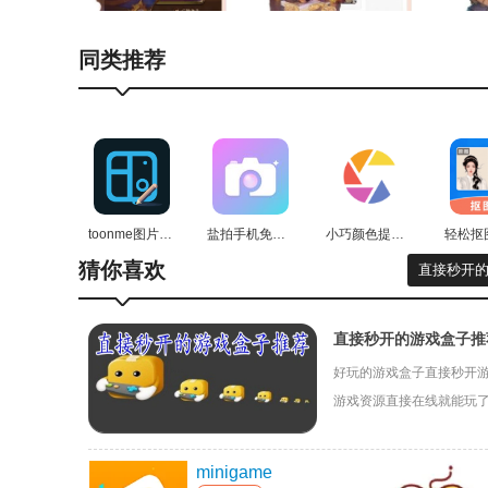
有什么比和炉石好基友、选手大神、女神一起聊天侃地
同类推荐
游戏趣事、卡组心得，甚至是生活自拍，都能为你赢
女哈)
完美对接pc版对战平台
老司机都知道，炉石盒子pc版的对战平台是一个发
到、等待等步骤中因为无法随时随地操作而烦恼，而有
toonme图片编辑免费原版
盐拍手机免费版
小巧颜色提取最新免费版
猜你喜欢
直接秒开
炉石盒子app功能
1、模拟组卡
直接秒开的游戏盒子推
随时随地搓炉石。
好玩的游戏盒子直接秒开
游戏资源直接在线就能玩
2、卡牌数据库
休闲生活吧。
全职业300余张卡牌一手掌握。
minigame