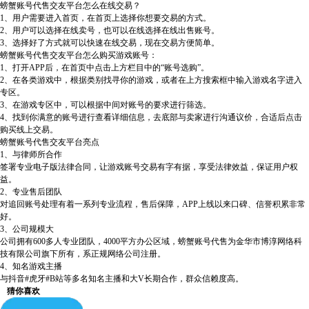
螃蟹账号代售交友平台怎么在线交易？
1、用户需要进入首页，在首页上选择你想要交易的方式。
2、用户可以选择在线卖号，也可以在线选择在线出售账号。
3、选择好了方式就可以快速在线交易，现在交易方便简单。
螃蟹账号代售交友平台怎么购买游戏账号：
1、打开APP后，在首页中点击上方栏目中的“账号选购”。
2、在各类游戏中，根据类别找寻你的游戏，或者在上方搜索框中输入游戏名字进入
专区。
3、在游戏专区中，可以根据中间对账号的要求进行筛选。
4、找到你满意的账号进行查看详细信息，去底部与卖家进行沟通议价，合适后点击
购买线上交易。
螃蟹账号代售交友平台亮点
1、与律师所合作
签署专业电子版法律合同，让游戏账号交易有字有据，享受法律效益，保证用户权
益。
2、专业售后团队
对追回账号处理有着一系列专业流程，售后保障，APP上线以来口碑、信誉积累非常
好。
3、公司规模大
公司拥有600多人专业团队，4000平方办公区域，螃蟹账号代售为金华市博淳网络科
技有限公司旗下所有，系正规网络公司注册。
4、知名游戏主播
与抖音#虎牙#B站等多名知名主播和大V长期合作，群众信赖度高。
猜你喜欢