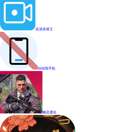
高清录屏王
别动我手机
幽灵袭击