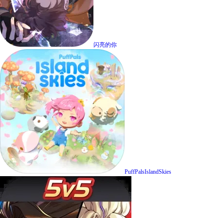
闪亮的你
PuffPalsIslandSkies