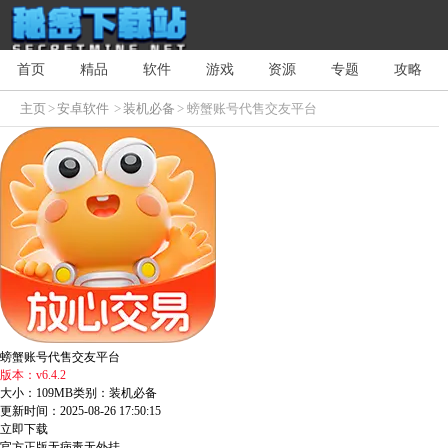
首页
精品
软件
游戏
资源
专题
攻略
主页
>
安卓软件
>
装机必备
> 螃蟹账号代售交友平台
螃蟹账号代售交友平台
版本：v6.4.2
大小：109MB
类别：装机必备
更新时间：2025-08-26 17:50:15
立即下载
官方正版
无病毒
无外挂