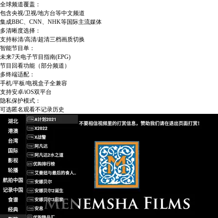
​​全球频道覆盖​​：
包含央视/卫视/地方台等中文频道
集成BBC、CNN、NHK等国际主流媒体
​​多清晰度选择​​：
支持标清/高清/超清三档画质切换
​​智能节目单​​：
未来7天电子节目指南(EPG)
节目回看功能（部分频道）
​​多终端适配​​：
手机/平板/电视盒子全兼容
支持安卓/iOS双平台
​​隐私保护模式​​：
可选匿名观看不记录历史