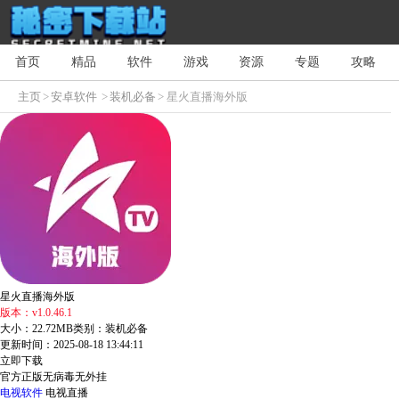
首页
精品
软件
游戏
资源
专题
攻略
主页
>
安卓软件
>
装机必备
> 星火直播海外版
星火直播海外版
版本：v1.0.46.1
大小：22.72MB
类别：装机必备
更新时间：2025-08-18 13:44:11
立即下载
官方正版
无病毒
无外挂
电视软件
电视直播