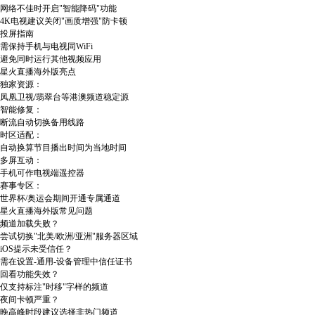
网络不佳时开启"智能降码"功能
4K电视建议关闭"画质增强"防卡顿
​​投屏指南​​
需保持手机与电视同WiFi
避免同时运行其他视频应用
星火直播海外版亮点​​
​​独家资源​​：
凤凰卫视/翡翠台等港澳频道稳定源
​​智能修复​​：
断流自动切换备用线路
​​时区适配​​：
自动换算节目播出时间为当地时间
​​多屏互动​​：
手机可作电视端遥控器
​​赛事专区​​：
世界杯/奥运会期间开通专属通道
星火直播海外版常见问题​​
​​频道加载失败？​​
尝试切换"北美/欧洲/亚洲"服务器区域
​​iOS提示未受信任？​​
需在设置-通用-设备管理中信任证书
​​回看功能失效？​​
仅支持标注"时移"字样的频道
​​夜间卡顿严重？​​
晚高峰时段建议选择非热门频道