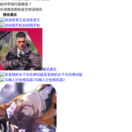
​​如何举报问题频道？​​
长按频道图标提交错误报告
猜你喜欢
高清录屏王
别动我手机
幽灵袭击
某某朝的女子乐坊测试版
马桶人沙盒模拟器2