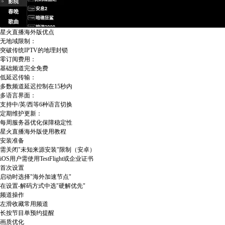
星火直播海外版优点​​
​​无地域限制​​：
突破传统IPTV的地理封锁
​​零订阅费用​​：
基础频道完全免费
​​低延迟传输​​：
多数频道延迟控制在15秒内
​​多语言界面​​：
支持中/英/西等6种语言切换
​​定期维护更新​​：
每周服务器优化保障稳定性
星火直播海外版使用教程​​
​​安装准备​​
需关闭"未知来源安装"限制（安卓）
iOS用户需使用TestFlight或企业证书
​​首次设置​​
启动时选择"海外加速节点"
在设置-解码方式中选"硬解优先"
​​频道操作​​
左滑收藏常用频道
长按节目单预约提醒
​​画质优化​​