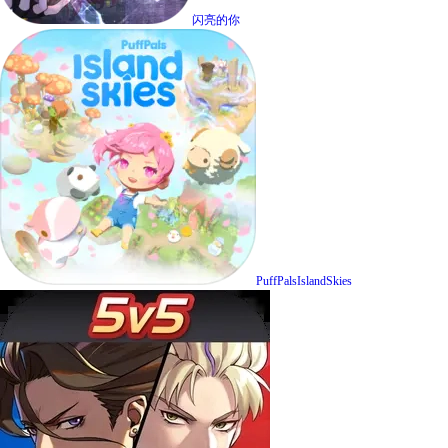
闪亮的你
PuffPalsIslandSkies