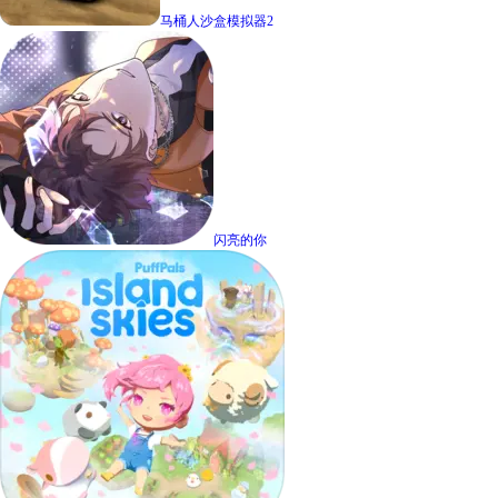
马桶人沙盒模拟器2
闪亮的你