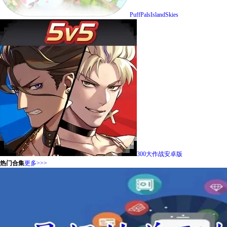
PuffPalsIslandSkies
300大作战安卓版
热门合集
更多>>>