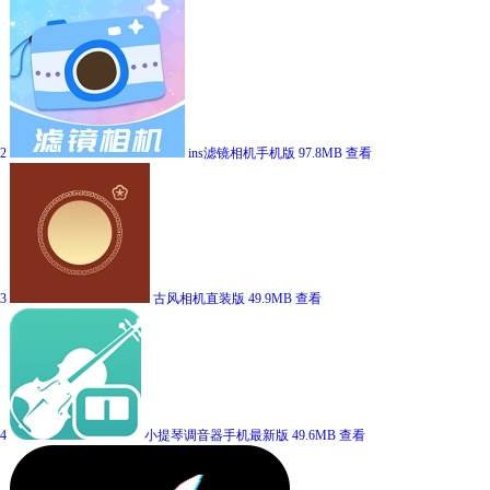
2
ins滤镜相机手机版
97.8MB
查看
3
古风相机直装版
49.9MB
查看
4
小提琴调音器手机最新版
49.6MB
查看