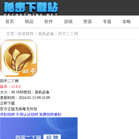
首页
精品
软件
游戏
资源
专题
攻略
主页
>
安卓软件
>
装机必备
> 四平二丫网
四平二丫网
版本：v2.8.4
大小：49.1MB
类别：装机必备
更新时间：2024-01-13 09:32:09
立即下载
官方正版
无病毒
无外挂
求职招聘
不用认证招聘
免费招聘兼职