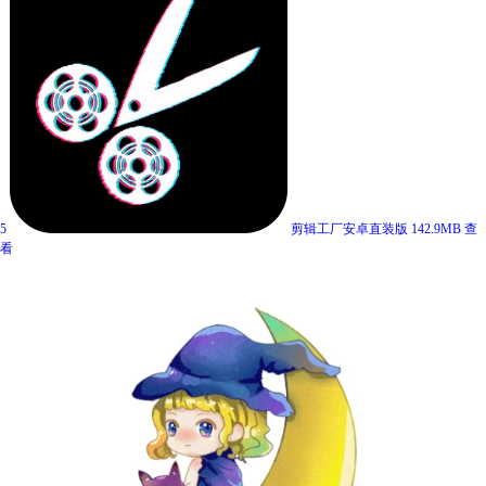
5
剪辑工厂安卓直装版
142.9MB
查
看