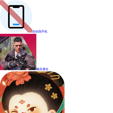
别动我手机
幽灵袭击