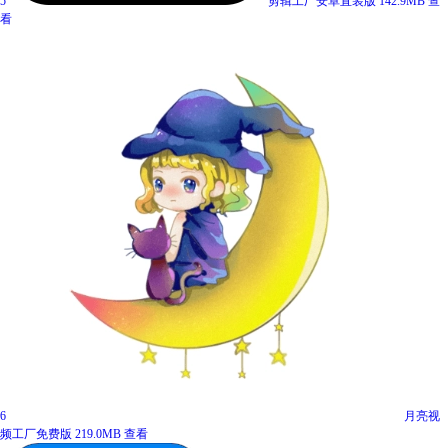
5
剪辑工厂安卓直装版
142.9MB
查
看
6
月亮视
频工厂免费版
219.0MB
查看