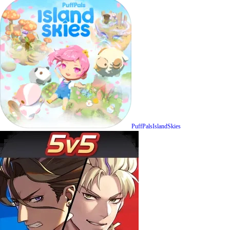
PuffPalsIslandSkies