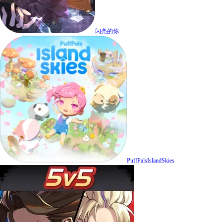
闪亮的你
PuffPalsIslandSkies