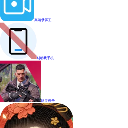
高清录屏王
别动我手机
幽灵袭击