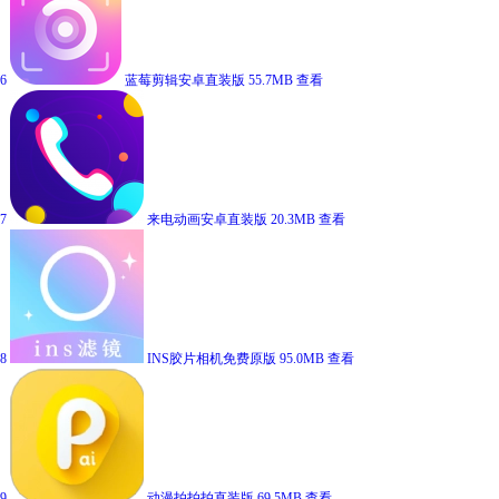
6
蓝莓剪辑安卓直装版
55.7MB
查看
7
来电动画安卓直装版
20.3MB
查看
8
INS胶片相机免费原版
95.0MB
查看
9
动漫拍拍拍直装版
69.5MB
查看