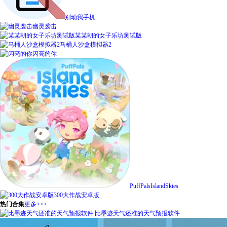
别动我手机
幽灵袭击
某某朝的女子乐坊测试版
马桶人沙盒模拟器2
闪亮的你
PuffPalsIslandSkies
300大作战安卓版
热门合集
更多>>>
比墨迹天气还准的天气预报软件