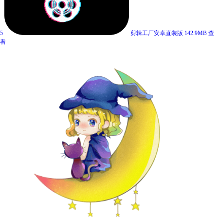
5
剪辑工厂安卓直装版
142.9MB
查
看