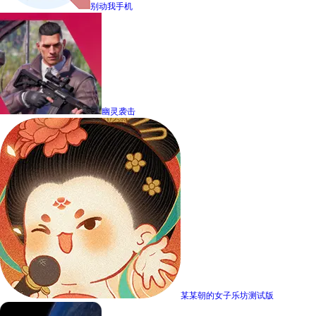
别动我手机
幽灵袭击
某某朝的女子乐坊测试版