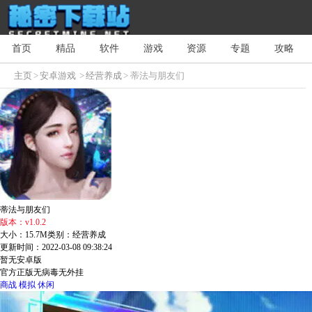
首页
精品
软件
游戏
资源
专题
攻略
主页
>
安卓游戏
>
经营养成
> 蒂法与朋友们
蒂法与朋友们
版本：v1.0.2
大小：15.7M
类别：经营养成
更新时间：2022-03-08 09:38:24
暂无安卓版
官方正版
无病毒
无外挂
商战
模拟
休闲