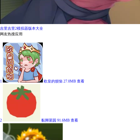
吉里吉里2模拟器版本大全
网友热搜应用
1
欧皇的烦恼
27.0MB
查看
2
黏脚菜园
91.6MB
查看