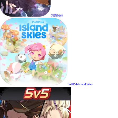
闪亮的你
PuffPalsIslandSkies