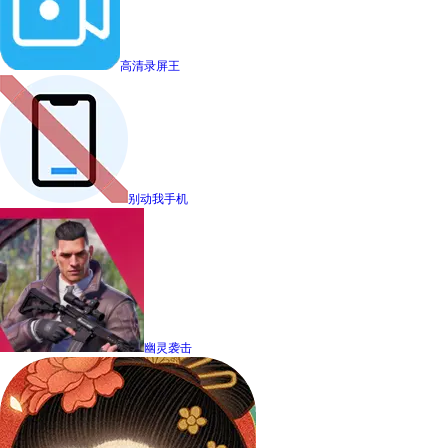
高清录屏王
别动我手机
幽灵袭击