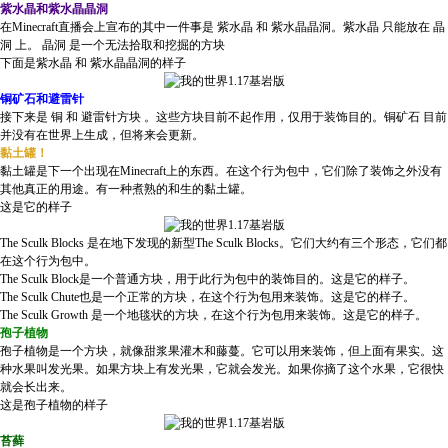
紫水晶和紫水晶晶洞
在Minecraft直播会上宣布的其中一件事是 紫水晶 和 紫水晶晶洞。紫水晶 只能放在 晶
洞 上。 晶洞 是一个无法拾取和挖掘的方块
下面是紫水晶 和 紫水晶晶洞的样子
铜矿石和避雷针
接下来是 铜 和 避雷针方块 。这些方块目前不起作用，仅用于装饰目的。铜矿石 目前
并没有在世界上生成，但将来会更新。
黏土罐！
黏土罐是下一个出现在Minecraft上的东西。在这个行为包中，它们除了装饰之外没有
其他真正的用途。有一种煮熟的和生的黏土罐。
这是它的样子
The Sculk Blocks 是在地下发现的新型The Sculk Blocks。它们大约有三个形态，它们都
在这个行为包中。
The Sculk Block是一个普通方块，用于此行为包中的装饰目的。这是它的样子。
The Sculk Chute也是一个正常的方块，在这个行为包用来装饰。这是它的样子。
The Sculk Growth 是一个地毯状的方块，在这个行为包用来装饰。这是它的样子。
孢子植物
孢子植物是一个方块，就像甜浆果灌木和藤蔓。它可以用来装饰，但上面有果实。这
种水果叫发光果。如果方块上有发光果，它就会发光。如果你摘了这个水果，它很快
就会长出来。
这是孢子植物的样子
苔藓