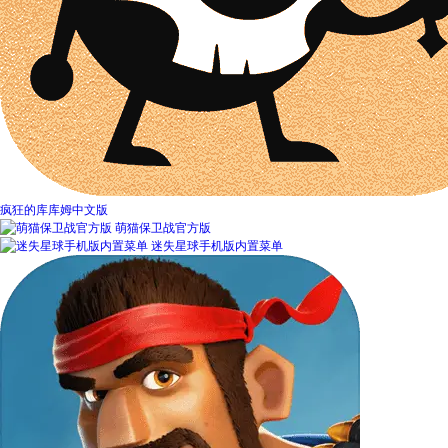
疯狂的库库姆中文版
萌猫保卫战官方版
迷失星球手机版内置菜单