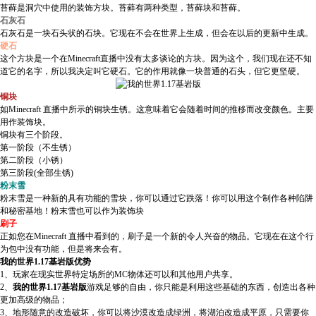
苔藓是洞穴中使用的装饰方块。苔藓有两种类型，苔藓块和苔藓。
石灰石
石灰石是一块石头状的石块。它现在不会在世界上生成，但会在以后的更新中生成。
硬石
这个方块是一个在Minecraft直播中没有太多谈论的方块。因为这个，我们现在还不知
道它的名字，所以我决定叫它硬石。它的作用就像一块普通的石头，但它更坚硬。
铜块
如Minecraft 直播中所示的铜块生锈。这意味着它会随着时间的推移而改变颜色。主要
用作装饰块。
铜块有三个阶段。
第一阶段（不生锈）
第二阶段（小锈）
第三阶段(全部生锈)
粉末雪
粉末雪是一种新的具有功能的雪块，你可以通过它跌落！你可以用这个制作各种陷阱
和秘密基地！粉末雪也可以作为装饰块
刷子
正如您在Minecraft 直播中看到的，刷子是一个新的令人兴奋的物品。它现在在这个行
为包中没有功能，但是将来会有。
我的世界1.17基岩版优势
1、玩家在现实世界特定场所的MC物体还可以和其他用户共享。
2、
我的世界1.17基岩版
游戏足够的自由，你只能是利用这些基础的东西，创造出各种
更加高级的物品；
3、地形随意的改造破坏，你可以将沙漠改造成绿洲，将湖泊改造成平原，只需要你