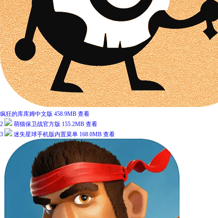
疯狂的库库姆中文版
458.9MB
查看
2
萌猫保卫战官方版
155.2MB
查看
3
迷失星球手机版内置菜单
168.0MB
查看