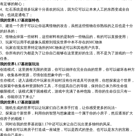
有足够的耐心；
4、红石系统是很多玩家十分喜欢的玩法，因为它可以让本来人工的东西变成全自
动，也就是通电了；
我的世界1.17基岩版特色
1、建造一个房子可以让你远离怪物的攻击，虽然这些怪物在你熟练的之后也是十分
的好杀的；
2、怪物会掉落一些材料，这些材料有的是制作一些物品的，有的可以直接使用；
3、玩家可以用手机摄像头观察到现实世界中本不存在的MC物体
4、玩家在现实世界特定场所的MC物体还可以和其他用户共享。
5、你所有的行为都是为了让你自己能够在这里更好的生活，而不是为了游戏的一个
任务。
我的世界1.17基岩版玩法
创造模式：这里拥有无限的资源，你可以徜徉在完全自由的世界，你可以破坏各种方
块，收集各种资源，尽情创造想象中的一切。
生存模式：进入该模式中玩家在开始时没有任何道具可供使用，你想探索这个世界，
在探索中收集各种资源制作工具，不但提高自己的等级，保持自己体力和生命值
极限模式：该模式属于困难模式，游戏中充满了各种危险，而你的生命仅仅只有一
条，你能存活下来么?
我的世界1.17基岩版说明
1、随机生成的世界可以让玩家们自己来亲手打造，让你感受更多的玩法~
2、探索这个新世界，利用你的智慧与想象建造一个属于你的小房子，然后逐渐扩大
你房子的规模！
3、同时在我的世界基岩版1.17中还可以来让自己玩出更多独特的风采。
4、最终你可以将房子打造成一座城堡，可以是西式的堡垒、也可以是东方的宫殿，
看你自己喜欢~