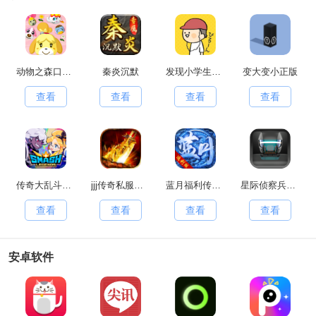
动物之森口袋露营(PocketCamp)移动端安卓官方版
秦炎沉默
发现小学生常有的事游戏官方最新版
变大变小正版
查看
查看
查看
查看
传奇大乱斗原版
jjj传奇私服手游无广告版
蓝月福利传奇红包版
星际侦察兵K1手游直装版
查看
查看
查看
查看
安卓软件