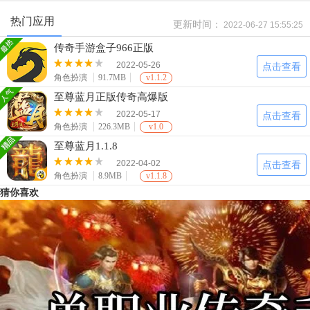
正版授权传奇手游感受最原始的传奇玩法，青春的记忆再
热门应用
更新时间：
次被唤醒，融入全新的竞技传奇体验，一起来感受全新的玩法
2022-06-27 15:55:25
吧。
传奇手游盒子966正版
2022-05-26
点击查看
角色扮演
91.7MB
v1.1.2
至尊蓝月正版传奇高爆版
2022-05-17
点击查看
角色扮演
226.3MB
v1.0
至尊蓝月1.1.8
2022-04-02
点击查看
角色扮演
8.9MB
v1.1.8
猜你喜欢