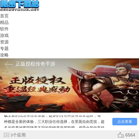
首页
精品
软件
游戏
资源
专题
攻略
正版授权传奇手游
正版授权
传奇
手游，2
022官方正版授权的传奇手游网站
推
荐给大家，里面收录了超多的热门的耐玩的传奇手游，
正版授
权
全新的玩法等你来体验，超多的传奇种类等你来选择，每一
种都是全新的体验，三大职业任你选择，在里面自由竞技，超
点击查看
多的世界地图跟随着不同的剧情展开冒险吧，感受全新的竞技
体验，一起享受更加完善的竞技体验吧，语音交流展开作战，
个应用
6564
3
热血的青春记忆再次燃起，一起来展开战斗吧。