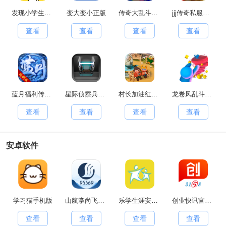
发现小学生常有的事游戏官方最新版
变大变小正版
传奇大乱斗原版
jjj传奇私服手游无广告版
查看
查看
查看
查看
蓝月福利传奇红包版
星际侦察兵K1手游直装版
村长加油红包版
龙卷风乱斗传奇
查看
查看
查看
查看
安卓软件
学习猫手机版
山航掌尚飞最新免费版
乐学生涯安卓免费版
创业快讯官方正版
查看
查看
查看
查看