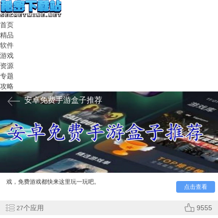
首页
精品
软件
游戏
资源
专题
攻略
安卓免费手游盒子推荐
安卓免费手游盒子推荐给你，广大玩家们在线去搜索各个
不同类型的游戏吧，全品类的手游资源源源不断的更新，免费
游戏想玩就能玩，而且你们还能在任何时刻获取更精品的游
戏，免费游戏都快来这里玩一玩吧。
点击查看
个应用
9555
27