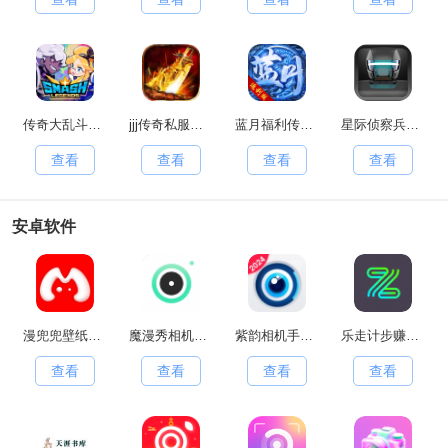
传奇大乱斗原版
jjj传奇私服手游无广告版
蓝月福利传奇红包版
星际侦察兵K1手游直装版
查看
查看
查看
查看
安卓软件
漫兜兜壁纸安卓官方版
魔漫秀相机安卓版
紫韵相机手机版
乐走计步赚钱软件最新免费版
查看
查看
查看
查看