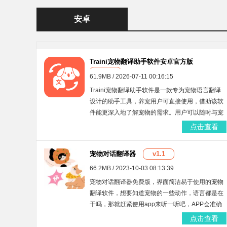
安卓
Traini宠物翻译助手软件安卓官方版
v1.0.1
61.9MB / 2026-07-11 00:16:15
Traini宠物翻译助手软件是一款专为宠物语言翻译
设计的助手工具，养宠用户可直接使用，借助该软
件能更深入地了解宠物的需求。用户可以随时与宠
物进行互动，从而更好地增进彼此之间的亲密关
点击查看
系。软件具备实时翻译功能，能够满足大家在翻译
方面的使用需求。此外，它还提供领养服务，会发
宠物对话翻译器
v1.1
布各类宠物领养信息，方便用户轻松在线领养自己
心仪的宠物。
66.2MB / 2023-10-03 08:13:39
宠物对话翻译器免费版，界面简洁易于使用的宠物
翻译软件，想要知道宠物的一些动作，语言都是在
干吗，那就赶紧使用app来听一听吧，APP会准确
的分析状态，翻译语言，帮助您更好地照顾这些宠
点击查看
物们