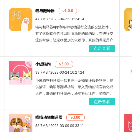
猫与翻译器
v1.0.0
47.7MB / 2023-04-22 16:24:14
猫与翻译器app和各种动物进行交流的交流软件，
有了这款软件你可以听懂动物的说的话，在进行交
流的时候，让宠物更加的依赖你，真的的养宠用户
们必备的一大利器，超多动物的声音都能实时的翻
点击查看
译哦
小绒猫狗
v3.00
33.7MB / 2023-03-24 16:27:24
小绒猫狗翻译器一款专注于宠物翻译服务软件，提
供猫语、狗语等翻译功能，录入宠物的语言转化成
人声，准确的翻译结果，还能将汪汪声、喵喵声、
叫声、身体语言翻译成人声人言，人猫人狗交流服
点击查看
务，高度真实。
喵喵动物翻译器
v3.00
58.7MB / 2023-03-09 09:33:11