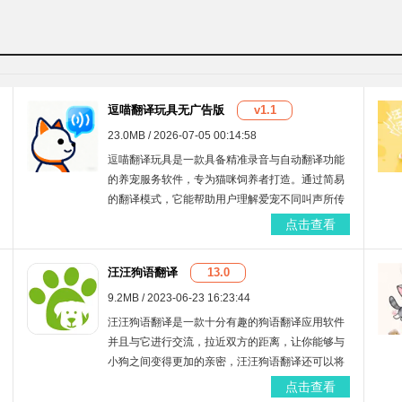
逗喵翻译玩具无广告版
v1.1
23.0MB / 2026-07-05 00:14:58
逗喵翻译玩具是一款具备精准录音与自动翻译功能
的养宠服务软件，专为猫咪饲养者打造。通过简易
的翻译模式，它能帮助用户理解爱宠不同叫声所传
达的需求，从而及时给予积极回应。此外，平台还
点击查看
提供全面的养宠小知识，用户可快速查看不同主题
的资讯，学习更科学的宠物照顾方法。
汪汪狗语翻译
13.0
9.2MB / 2023-06-23 16:23:44
汪汪狗语翻译是一款十分有趣的狗语翻译应用软件
并且与它进行交流，拉近双方的距离，让你能够与
小狗之间变得更加的亲密，汪汪狗语翻译还可以将
狗狗的语言智能转化成为人类能够听懂的语言，还
点击查看
可以增进人与狗狗的感情。