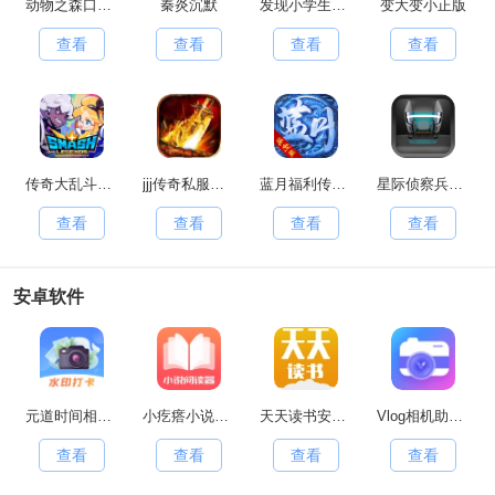
动物之森口袋露营(PocketCamp)移动端安卓官方版
秦炎沉默
发现小学生常有的事游戏官方最新版
变大变小正版
查看
查看
查看
查看
传奇大乱斗原版
jjj传奇私服手游无广告版
蓝月福利传奇红包版
星际侦察兵K1手游直装版
查看
查看
查看
查看
安卓软件
元道时间相机安卓直装版
小疙瘩小说安卓官方版
天天读书安卓官方版
Vlog相机助手通用版
查看
查看
查看
查看