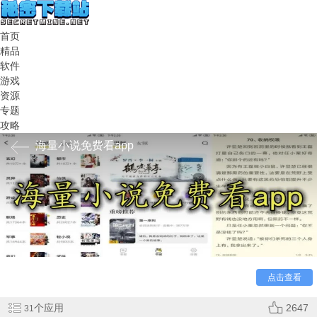
首页
精品
软件
游戏
资源
专题
攻略
海量小说免费看app
海量小说免费看app，能够让你拥有超棒的小说阅读乐
趣，为你带来了大量好用的小说阅读工具。里面都包含着超多
的小说资源可以浏览，而且全部都是免费的，还可以通过参与
到各种各样的阅读模式之中，来获取更加舒适的阅读体验，快
来下载试试吧！
点击查看
个应用
2647
31