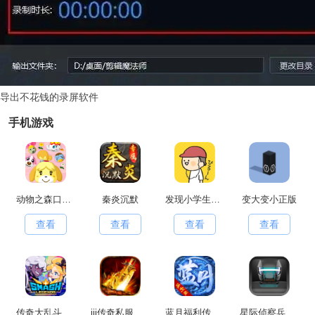
导出不花钱的录屏软件
手机游戏
动物之森口袋露营(PocketCamp)移动端安卓官方版
秦炎沉默
发现小学生常有的事游戏官方最新版
变大变小正版
查看
查看
查看
查看
传奇大乱斗原版
jjj传奇私服手游无广告版
蓝月福利传奇红包版
星际侦察兵K1手游直装版